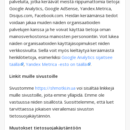
palveluita, jotka keräävät meistä riippumattomia tietoja:
Google Analytics, Google AdSense, Yandex.Metrica,
Disqus.com, Facebook.com. Heidän keräämänsä tiedot
voidaan jakaa muiden näiden organisaatioiden
palvelujen kanssa ja he voivat käyttää tietoja oman
mainosverkostonsa mainosten personointiin. Voit lukea
näiden organisaatioiden käyttäjäsopimukset niiden
verkkosivuilta. Siellä voit myös kieltäytyä keräämästä
henkilötietoja, esimerkiksi
Google Analytics sijaitsee
täällä
,
Yandex Metrica -esto on täällä
.
Linkit muille sivustoille
Sivustomme
https://shmotki.in.ua
voi sisältää linkkejä
muille sivustoille, joita emme ylläpidä. Emme ole
vastuussa niiden sisällöstä. Suosittelemme, että luet
tarvittaessa jokaisen vierailemasi sivuston
tietosuojakäytännön.
Muutokset tietosuojakäytäntöön