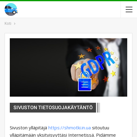
Koti
SIVUSTON TIETOSUOJAKÄYTÄNTÖ
Sivuston ylläpitäjä
https://shmotki.in.ua
sitoutuu
ylläpitämään yksityisyyttäsi Internetissä. Pidämme