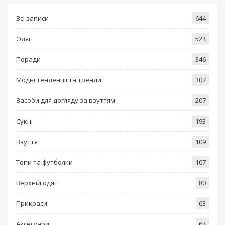
Всі записи
644
Одяг
523
Поради
346
Модні тенденції та тренди
307
Засоби для догляду за взуттям
207
Сукні
193
Взуття
109
Топи та футболки
107
Верхній одяг
80
Прикраси
63
Аксесуари
63