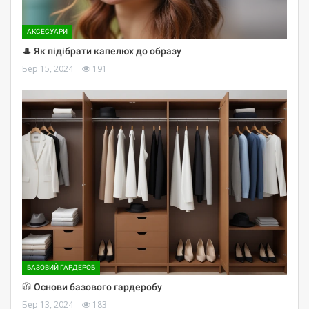
АКСЕСУАРИ
🎩 Як підібрати капелюх до образу
Бер 15, 2024
191
БАЗОВИЙ ГАРДЕРОБ
🧥 Основи базового гардеробу
Бер 13, 2024
183