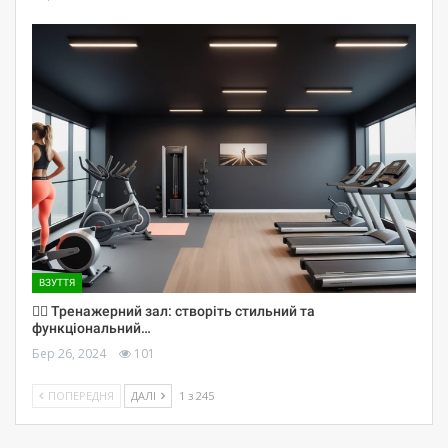
ВЗУТТЯ
🏋️‍♀️ Тренажерний зал: створіть стильний та
функціональний…
Бер 26, 2024
101
ПОПЕРЕДНЯ
ДАЛІ
1 з 245