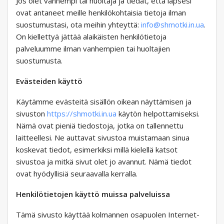
Jos olet vanhempi tai huoltaja ja tiedät, että lapsesi
ovat antaneet meille henkilökohtaisia ​​tietoja ilman
suostumustasi, ota meihin yhteyttä:
info@shmotki.in.ua
.
On kiellettyä jättää alaikäisten henkilötietoja
palveluumme ilman vanhempien tai huoltajien
suostumusta.
Evästeiden käyttö
Käytämme evästeitä sisällön oikean näyttämisen ja
sivuston
https://shmotki.in.ua
käytön helpottamiseksi.
Nämä ovat pieniä tiedostoja, jotka on tallennettu
laitteellesi. Ne auttavat sivustoa muistamaan sinua
koskevat tiedot, esimerkiksi millä kielellä katsot
sivustoa ja mitkä sivut olet jo avannut. Nämä tiedot
ovat hyödyllisiä seuraavalla kerralla.
Henkilötietojen käyttö muissa palveluissa
Tämä sivusto käyttää kolmannen osapuolen Internet-