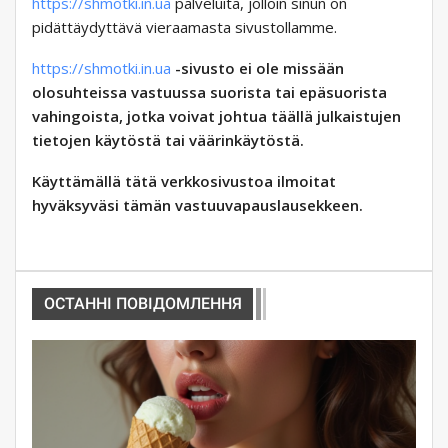
https://shmotki.in.ua
palveluita, jolloin sinun on
pidättäydyttävä vieraamasta sivustollamme.
https://shmotki.in.ua
-sivusto ei ole missään
olosuhteissa vastuussa suorista tai epäsuorista
vahingoista, jotka voivat johtua täällä julkaistujen
tietojen käytöstä tai väärinkäytöstä.
Käyttämällä tätä verkkosivustoa ilmoitat
hyväksyväsi tämän vastuuvapauslausekkeen.
ОСТАННІ ПОВІДОМЛЕННЯ