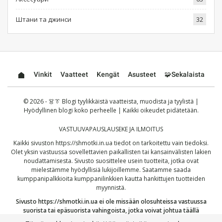
Штани та джинси
32
Vinkit
Vaatteet
Kengät
Asusteet
🧩Sekalaista
© 2026 - 👗👔 Blogi tyylikkäistä vaatteista, muodista ja tyylistä |
Hyödyllinen blogi koko perheelle | Kaikki oikeudet pidätetään.
VASTUUVAPAUSLAUSEKE JA ILMOITUS
Kaikki sivuston
https://shmotki.in.ua
tiedot on tarkoitettu vain tiedoksi.
Olet yksin vastuussa sovellettavien paikallisten tai kansainvälisten lakien
noudattamisesta. Sivusto suosittelee usein tuotteita, jotka ovat
mielestämme hyödyllisiä lukijoillemme. Saatamme saada
kumppanipalkkioita kumppanilinkkien kautta hankittujen tuotteiden
myynnistä.
Sivusto
https://shmotki.in.ua
ei ole missään olosuhteissa vastuussa
suorista tai epäsuorista vahingoista, jotka voivat johtua täällä
julkaistujen tietojen käytöstä tai väärinkäytöstä. Jatkamalla vahvistat,