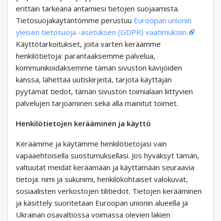
erittäin tärkeänä antamiesi tietojen suojaamista.
Tietosuojakäytäntömme perustuu
Euroopan unionin
yleisen tietosuoja -asetuksen (GDPR) vaatimuksiin.
Käyttötarkoitukset, joita varten keräämme
henkilötietoja: parantaaksemme palvelua,
kommunikoidaksemme tämän sivuston kävijöiden
kanssa, lähettää uutiskirjeitä, tarjota käyttäjän
pyytämät tiedot, tämän sivuston toimialaan liittyvien
palvelujen tarjoaminen sekä alla mainitut toimet.
Henkilötietojen kerääminen ja käyttö
Keräämme ja käytämme henkilötietojasi vain
vapaaehtoisella suostumuksellasi. Jos hyväksyt tämän,
valtuutat meidät keräämään ja käyttämään seuraavia
tietoja: nimi ja sukunimi, henkilökohtaiset valokuvat,
sosiaalisten verkostojen tilitiedot. Tietojen kerääminen
ja käsittely suoritetaan Euroopan unionin alueella ja
Ukrainan osavaltiossa voimassa olevien lakien