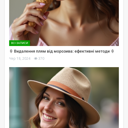
ВСІ ЗАПИСИ
🍦 Видалення плям від морозива: ефективні методи 🍦
Чер 18, 2024
370