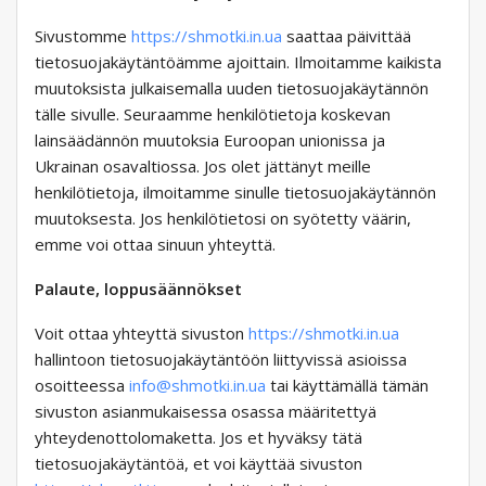
Sivustomme
https://shmotki.in.ua
saattaa päivittää
tietosuojakäytäntöämme ajoittain. Ilmoitamme kaikista
muutoksista julkaisemalla uuden tietosuojakäytännön
tälle sivulle. Seuraamme henkilötietoja koskevan
lainsäädännön muutoksia Euroopan unionissa ja
Ukrainan osavaltiossa. Jos olet jättänyt meille
henkilötietoja, ilmoitamme sinulle tietosuojakäytännön
muutoksesta. Jos henkilötietosi on syötetty väärin,
emme voi ottaa sinuun yhteyttä.
Palaute, loppusäännökset
Voit ottaa yhteyttä sivuston
https://shmotki.in.ua
hallintoon tietosuojakäytäntöön liittyvissä asioissa
osoitteessa
info@shmotki.in.ua
tai käyttämällä tämän
sivuston asianmukaisessa osassa määritettyä
yhteydenottolomaketta. Jos et hyväksy tätä
tietosuojakäytäntöä, et voi käyttää sivuston