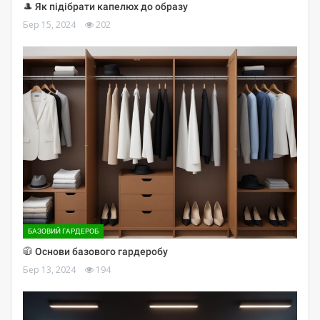
🎩 Як підібрати капелюх до образу
Бер 15, 2024
202
БАЗОВИЙ ГАРДЕРОБ
🧥 Основи базового гардеробу
Бер 13, 2024
194