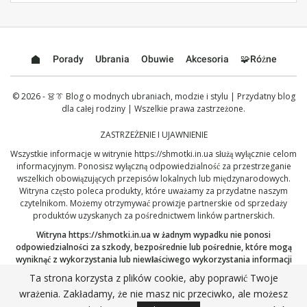
Porady
Ubrania
Obuwie
Akcesoria
🧩Różne
© 2026 - 👗👔 Blog o modnych ubraniach, modzie i stylu | Przydatny blog
dla całej rodziny | Wszelkie prawa zastrzeżone.
ZASTRZEŻENIE I UJAWNIENIE
Wszystkie informacje w witrynie
https://shmotki.in.ua
służą wyłącznie celom
informacyjnym. Ponosisz wyłączną odpowiedzialność za przestrzeganie
wszelkich obowiązujących przepisów lokalnych lub międzynarodowych.
Witryna często poleca produkty, które uważamy za przydatne naszym
czytelnikom. Możemy otrzymywać prowizje partnerskie od sprzedaży
produktów uzyskanych za pośrednictwem linków partnerskich.
Witryna
https://shmotki.in.ua
w żadnym wypadku nie ponosi
odpowiedzialności za szkody, bezpośrednie lub pośrednie, które mogą
wyniknąć z wykorzystania lub niewłaściwego wykorzystania informacji
opublikowanych tutaj. Kontynuując, potwierdzasz, że przeczytałeś i
Ta strona korzysta z plików cookie, aby poprawić Twoje
zaakceptowałeś nasze pełne
zastrzeżenie
oraz naszą
Politykę
wrażenia. Zakładamy, że nie masz nic przeciwko, ale możesz
prywatności
.