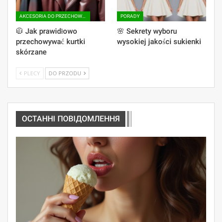
AKCESORIA DO PRZECHOWYWANIA
PORADY
🧥 Jak prawidłowo
🌸 Sekrety wyboru
przechowywać kurtki
wysokiej jakości sukienki
skórzane
PLECY
DO PRZODU
ОСТАННІ ПОВІДОМЛЕННЯ