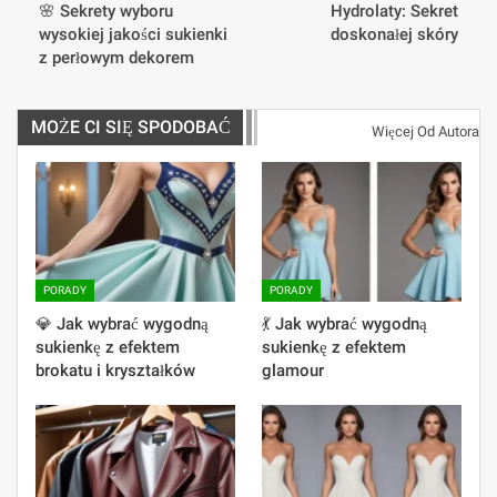
🌸 Sekrety wyboru
Hydrolaty: Sekret
wysokiej jakości sukienki
doskonałej skóry
z perłowym dekorem
MOŻE CI SIĘ SPODOBAĆ
Więcej Od Autora
PORADY
PORADY
💎 Jak wybrać wygodną
💃 Jak wybrać wygodną
sukienkę z efektem
sukienkę z efektem
brokatu i kryształków
glamour