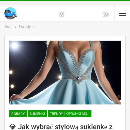
«
»
Dom
Porady
PORADY
SUKIENKI
TRENDY I KIERUNKI MODY
💎 Jak wybrać stylową sukienkę z