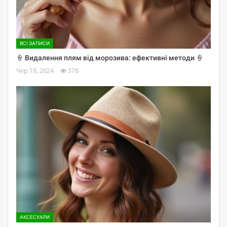
ВСІ ЗАПИСИ
🍦 Видалення плям від морозива: ефективні методи 🍦
Чер 18, 2024
378
АКСЕСУАРИ