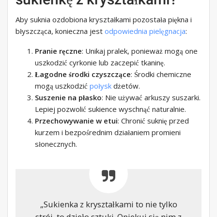
Aby suknia ozdobiona kryształkami pozostała piękna i
błyszcząca, konieczna jest
odpowiednia pielęgnacja
:
Pranie ręczne
: Unikaj pralek, ponieważ mogą one
uszkodzić cyrkonie lub zaczepić tkaninę.
Łagodne środki czyszczące
: Środki chemiczne
mogą uszkodzić
połysk
dżetów.
Suszenie na płasko
: Nie używać arkuszy suszarki.
Lepiej pozwolić sukience wyschnąć naturalnie.
Przechowywanie w etui
: Chronić suknię przed
kurzem i bezpośrednim działaniem promieni
słonecznych.
„Sukienka z kryształkami to nie tylko
strój, to dzieło sztuki. Opiekuj się nim z