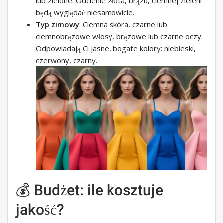
lub zielone. Odcienie złota, brązu, ciemnej zieleni
będą wyglądać niesamowicie.
Typ zimowy
: Ciemna skóra, czarne lub
ciemnobrązowe włosy, brązowe lub czarne oczy.
Odpowiadają Ci jasne, bogate kolory: niebieski,
czerwony, czarny.
💰 Budżet: ile kosztuje
jakość?