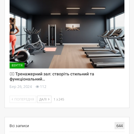
ВЗУТТЯ
🏋️‍♀️ Тренажерний зал: створіть стильний та
функціональний…
Бер 26, 2024
112
ПОПЕРЕДНЯ
ДАЛІ
1 з 245
Всі записи
644