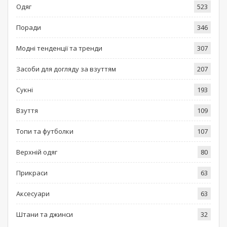
Одяг
523
Поради
346
Модні тенденції та тренди
307
Засоби для догляду за взуттям
207
Сукні
193
Взуття
109
Топи та футболки
107
Верхній одяг
80
Прикраси
63
Аксесуари
63
Штани та джинси
32