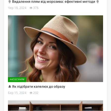
🍦 Видалення плям від морозива: ефективні методи 🍦
Чер 18, 2024
378
АКСЕСУАРИ
🎩 Як підібрати капелюх до образу
Бер 15, 2024
202