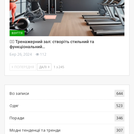
ВЗУТТЯ
🏋️‍♀️ Тренажерний зал: створіть стильний та
функціональний…
Бер 26, 2024
112
ПОПЕРЕДНЯ
ДАЛІ
1 з 245
Всі записи
644
Одяг
523
Поради
346
Модні тенденції та тренди
307