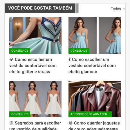
VOCÊ PODE GOSTAR TAMBÉM
Todos
CONSELHOS
CONSELHOS
💎 Como escolher um
💃 Como escolher um
vestido confortável com
vestido confortável com
efeito glitter e strass
efeito glamour
CONSELHOS
ACESSÓRIOS DE ARMAZENAMENTO
🌸 Segredos para escolher
🧥 Como guardar jaquetas
um vestido de qualidade
de couro adequadamente