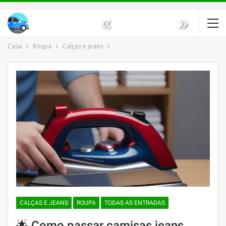
«
»
Casa
Roupa
Calças e jeans
CALÇAS E JEANS
ROUPA
TODAS AS ENTRADAS
🌟 Como passar camisas jeans