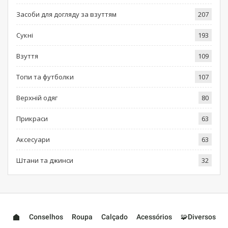
Засоби для догляду за взуттям
207
Сукні
193
Взуття
109
Топи та футболки
107
Верхній одяг
80
Прикраси
63
Аксесуари
63
Штани та джинси
32
Conselhos
Roupa
Calçado
Acessórios
🧩Diversos