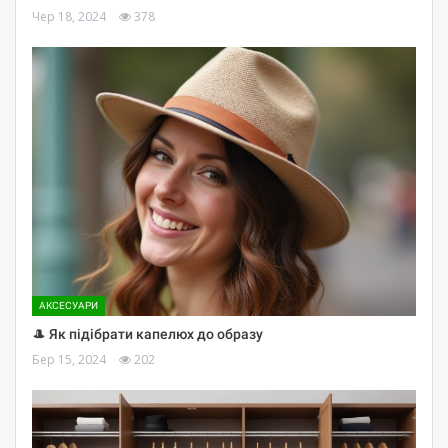
Чер 18, 2024
378
АКСЕСУАРИ
🎩 Як підібрати капелюх до образу
Бер 15, 2024
202