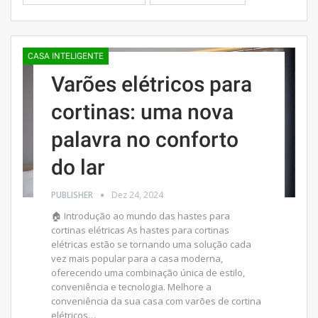
CASA INTELIGENTE
Varões elétricos para
cortinas: uma nova
palavra no conforto
do lar
PUBLISHER
Dez 24, 2024
🏠 Introdução ao mundo das hastes para
cortinas elétricas As hastes para cortinas
elétricas estão se tornando uma solução cada
vez mais popular para a casa moderna,
oferecendo uma combinação única de estilo,
conveniência e tecnologia. Melhore a
conveniência da sua casa com varões de cortina
elétricos…