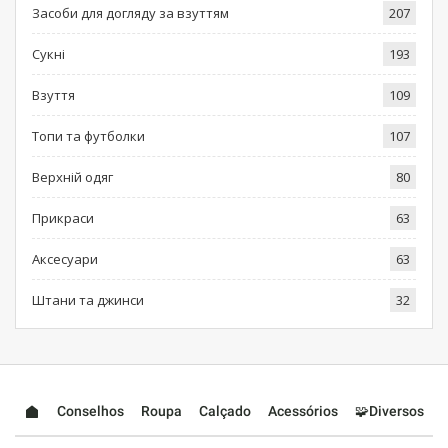
Засоби для догляду за взуттям
207
Сукні
193
Взуття
109
Топи та футболки
107
Верхній одяг
80
Прикраси
63
Аксесуари
63
Штани та джинси
32
Conselhos
Roupa
Calçado
Acessórios
🧩Diversos