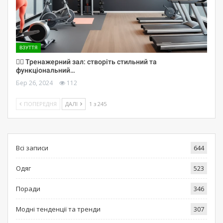
ВЗУТТЯ
🏋️‍♀️ Тренажерний зал: створіть стильний та
функціональний…
Бер 26, 2024
112
ПОПЕРЕДНЯ
ДАЛІ
1 з 245
Всі записи
644
Одяг
523
Поради
346
Модні тенденції та тренди
307