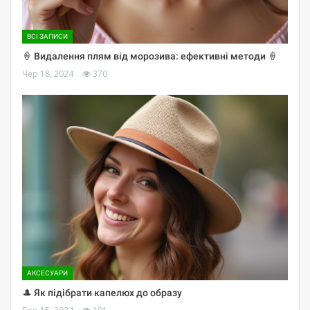
ВСІ ЗАПИСИ
🍦 Видалення плям від морозива: ефективні методи 🍦
Чер 18, 2024
370
АКСЕСУАРИ
🎩 Як підібрати капелюх до образу