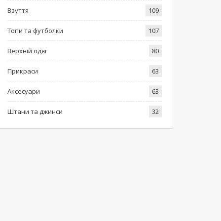
Взуття
109
Топи та футболки
107
Верхній одяг
80
Прикраси
63
Аксесуари
63
Штани та джинси
32