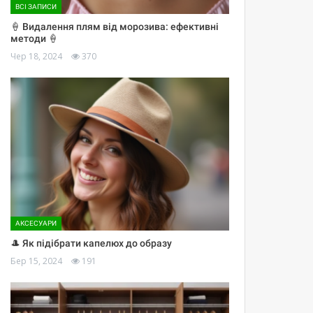
ВСІ ЗАПИСИ
🍦 Видалення плям від морозива: ефективні
методи 🍦
Чер 18, 2024
370
АКСЕСУАРИ
🎩 Як підібрати капелюх до образу
Бер 15, 2024
191