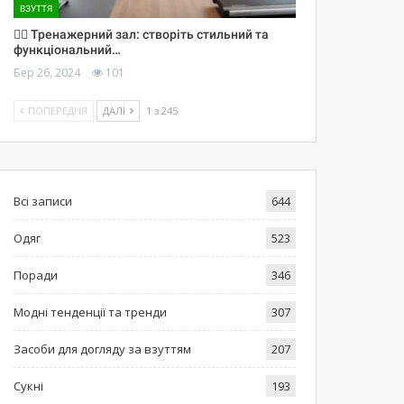
ВЗУТТЯ
🏋️‍♀️ Тренажерний зал: створіть стильний та
функціональний…
Бер 26, 2024
101
ПОПЕРЕДНЯ
ДАЛІ
1 з 245
Всі записи
644
Одяг
523
Поради
346
Модні тенденції та тренди
307
Засоби для догляду за взуттям
207
Сукні
193