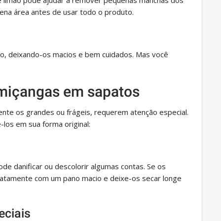
e limão pode ajudar a remover pequenas manchas dos
na área antes de usar todo o produto.
ro, deixando-os macios e bem cuidados. Mas você
 miçangas em sapatos
mente os grandes ou frágeis, requerem atenção especial.
los em sua forma original:
e danificar ou descolorir algumas contas. Se os
atamente com um pano macio e deixe-os secar longe
eciais