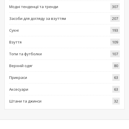
Модні тенденції та тренди
307
Засоби для догляду за взуттям
207
Сукні
193
Взуття
109
Топи та футболки
107
Верхній одяг
80
Прикраси
63
Аксесуари
63
Штани та джинси
32