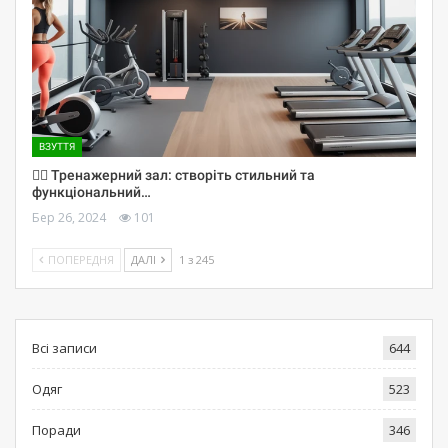
ВЗУТТЯ
🏋️‍♀️ Тренажерний зал: створіть стильний та
функціональний…
Бер 26, 2024
101
ПОПЕРЕДНЯ
ДАЛІ
1 з 245
Всі записи
644
Одяг
523
Поради
346