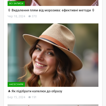
ВСІ ЗАПИСИ
🍦 Видалення плям від морозива: ефективні методи 🍦
Чер 18, 2024
370
АКСЕСУАРИ
🎩 Як підібрати капелюх до образу
Бер 15, 2024
191