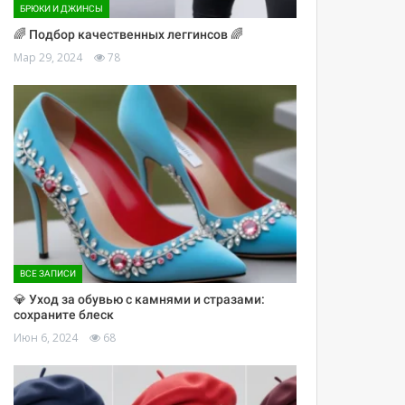
БРЮКИ И ДЖИНСЫ
🌈 Подбор качественных леггинсов 🌈
Мар 29, 2024
78
ВСЕ ЗАПИСИ
💎 Уход за обувью с камнями и стразами:
сохраните блеск
Июн 6, 2024
68