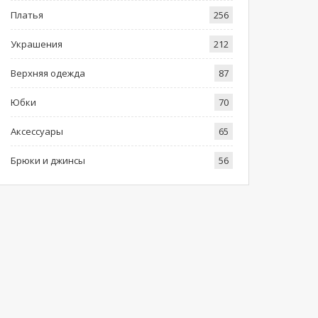
Платья
256
Украшения
212
Верхняя одежда
87
Юбки
70
Аксессуары
65
Брюки и джинсы
56