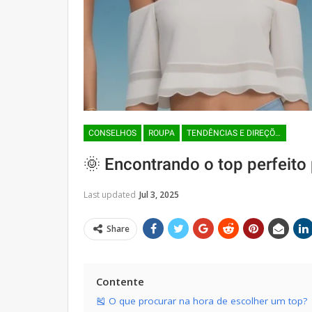
CONSELHOS
ROUPA
TENDÊNCIAS E DIREÇÕES DA MODA
🌞 Encontrando o top perfeito 
Last updated
Jul 3, 2025
Share
Contente
🎽 O que procurar na hora de escolher um top?