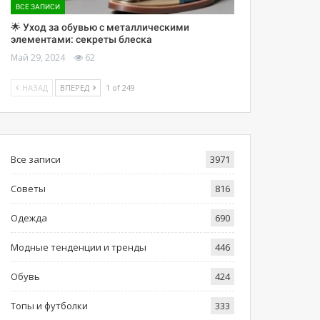
ВСЕ ЗАПИСИ
🌟 Уход за обувью с металлическими
элементами: секреты блеска
Май 29, 2024
62
НАЗАД
ВПЕРЕД
1 of 249
Все записи
3971
Советы
816
Одежда
690
Модные тенденции и тренды
446
Обувь
424
Топы и футболки
333