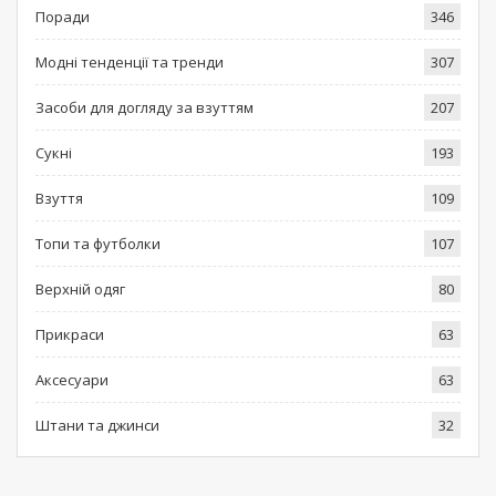
Поради
346
Модні тенденції та тренди
307
Засоби для догляду за взуттям
207
Сукні
193
Взуття
109
Топи та футболки
107
Верхній одяг
80
Прикраси
63
Аксесуари
63
Штани та джинси
32