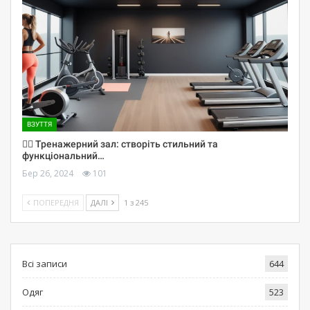
ВЗУТТЯ
🏋️‍♀️ Тренажерний зал: створіть стильний та
функціональний…
Бер 26, 2024
101
ПОПЕРЕДНЯ
ДАЛІ
1 з 245
Всі записи
644
Одяг
523