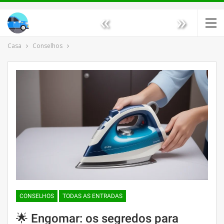
«
»
Casa
Conselhos
CONSELHOS
TODAS AS ENTRADAS
🌟 Engomar: os segredos para