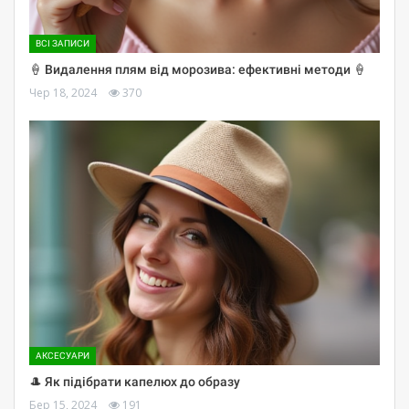
ВСІ ЗАПИСИ
🍦 Видалення плям від морозива: ефективні методи 🍦
Чер 18, 2024
370
АКСЕСУАРИ
🎩 Як підібрати капелюх до образу
Бер 15, 2024
191