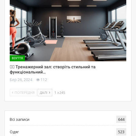
ВЗУТТЯ
🏋️‍♀️ Тренажерний зал: створіть стильний та
функціональний…
Бер 26, 2024
112
ПОПЕРЕДНЯ
ДАЛІ
1 з 245
Всі записи
644
Одяг
523