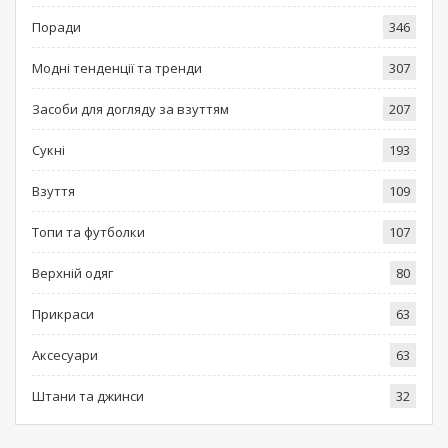
Поради
346
Модні тенденції та тренди
307
Засоби для догляду за взуттям
207
Сукні
193
Взуття
109
Топи та футболки
107
Верхній одяг
80
Прикраси
63
Аксесуари
63
Штани та джинси
32