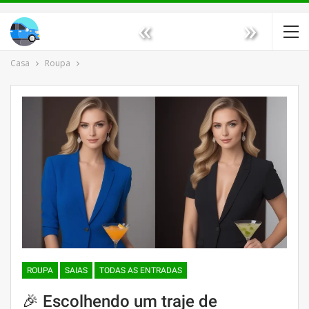
«
»
Casa
Roupa
ROUPA
SAIAS
TODAS AS ENTRADAS
🎉 Escolhendo um traje de