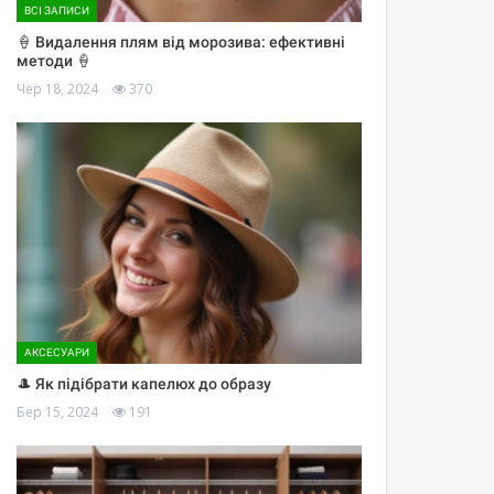
ВСІ ЗАПИСИ
🍦 Видалення плям від морозива: ефективні
методи 🍦
Чер 18, 2024
370
АКСЕСУАРИ
🎩 Як підібрати капелюх до образу
Бер 15, 2024
191