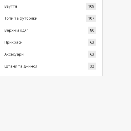
Взуття
109
Топи та футболки
107
Верхній одяг
80
Прикраси
63
Аксесуари
63
Штани та джинси
32