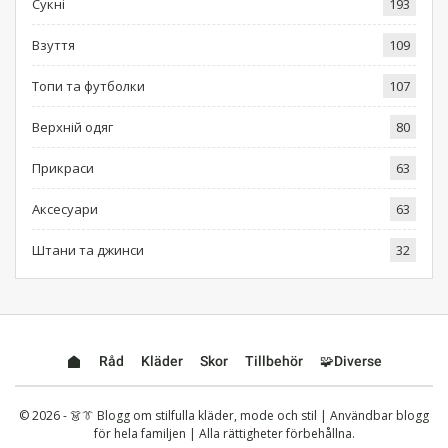
Сукні
193
Взуття
109
Топи та футболки
107
Верхній одяг
80
Прикраси
63
Аксесуари
63
Штани та джинси
32
Råd
Kläder
Skor
Tillbehör
🧩Diverse
© 2026 - 👗👔 Blogg om stilfulla kläder, mode och stil | Användbar blogg
för hela familjen | Alla rättigheter förbehållna.