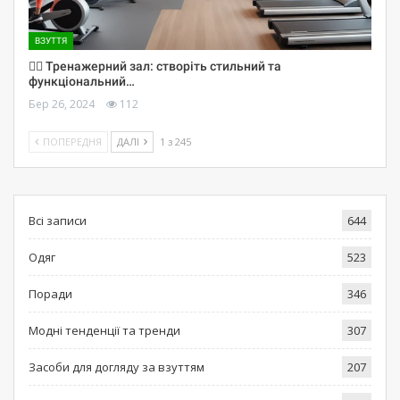
ВЗУТТЯ
🏋️‍♀️ Тренажерний зал: створіть стильний та
функціональний…
Бер 26, 2024
112
ПОПЕРЕДНЯ
ДАЛІ
1 з 245
Всі записи
644
Одяг
523
Поради
346
Модні тенденції та тренди
307
Засоби для догляду за взуттям
207