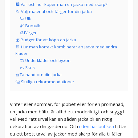
🛍️ Var och hur köper man en jacka med skärp?
📝 Välj material och färger för din jacka
🐑 Ull:
🌿 Bomull:
🎨Färger:
💰 Budget för att köpa en jacka
👚 Hur man korrekt kombinerar en jacka med andra
kläder
🩳 Underkläder och byxor:
🥿 Skor:
🧺Ta hand om din jacka
🤔 Slutliga rekommendationer
Vinter eller sommar, för jobbet eller för en promenad,
en jacka med bälte är alltid ett moderiktigt och snyggt
val. Med rätt urval kan en sådan jacka bli en riktig
dekoration av din garderob. Och
i den här butiken
hittar
du ett brett urval av jackor med skärp för alla tillfällen!