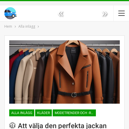
«
»
Hem
Alla inlägg
ALLA INLÄGG
KLÄDER
MODETRENDER OCH -RIKTNINGAR
🧥 Att välja den perfekta jackan