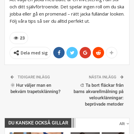
och ditt självförtroende. Det spelar ingen roll om du ska
jobba eller gå en promenad – rätt jacka fulländar looken.
Följ våra tips så ser du alltid perfekt ut.
23
Dela med sig
TIDIGARE INLÄGG
NÄSTA INLÄGG
🌞 Hur väljer man en
🎨 Ta bort fläckar från
bekväm trapetsklänning?
barns akvarellmålning på
velourklänningar:
beprövade metoder
DU KANSKE OCKSÅ GILLAR
Allt