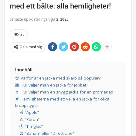
med ett bälte: alla hemligheter!
Senaste uppdateringen
jul 2, 2025
23
Dela med sig
Innehåll
🌸 Varför är en jacka med skärp så populär?
🌆 Hur väljer man en jacka för jobbet?
🌷 Hur väljer man en snygg jacka för en promenad?
🌟 Hemligheterna med att välja en jacka för olika
kroppstyper
🍏 ”Äpple”
🍐 ”Päron”
🕐 ”Timglas”
🍌 ”Banan” eller ”Direct Line”