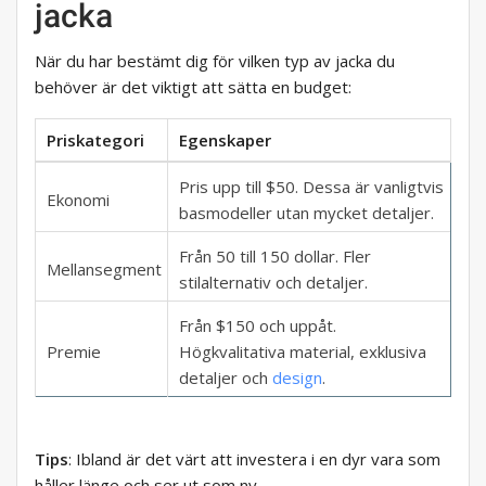
jacka
När du har bestämt dig för vilken typ av jacka du
behöver är det viktigt att sätta en budget:
Priskategori
Egenskaper
Pris upp till $50. Dessa är vanligtvis
Ekonomi
basmodeller utan mycket detaljer.
Från 50 till 150 dollar. Fler
Mellansegment
stilalternativ och detaljer.
Från $150 och uppåt.
Premie
Högkvalitativa material, exklusiva
detaljer och
design
.
Tips
: Ibland är det värt att investera i en dyr vara som
håller länge och ser ut som ny.