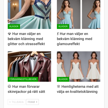
KLÄDER
KLÄDER
💎 Hur man väljer en
💃 Hur man väljer en
bekväm klänning med
bekväm klänning med
glitter och strasseffekt
glamoureffekt
FÖRVARINGSTILLBEHÖR
KLÄDER
🧥 Hur man förvarar
🌸 Hemligheterna med att
skinnjackor på rätt sätt
välja en kvalitetsklänning
TILLBAKA
FRAM