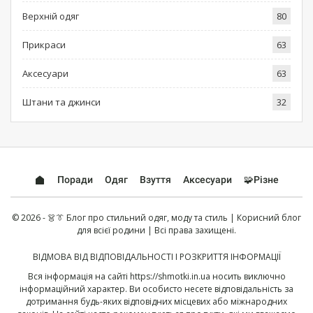
Верхній одяг
80
Прикраси
63
Аксесуари
63
Штани та джинси
32
Поради
Одяг
Взуття
Аксесуари
🧩Різне
© 2026 - 👗👔 Блог про стильний одяг, моду та стиль | Корисний блог
для всієї родини | Всі права захищені.
ВІДМОВА ВІД ВІДПОВІДАЛЬНОСТІ І РОЗКРИТТЯ ІНФОРМАЦІЇ
Вся інформація на сайті
https://shmotki.in.ua
носить виключно
інформаційний характер. Ви особисто несете відповідальність за
дотримання будь-яких відповідних місцевих або міжнародних