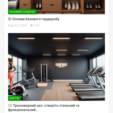
БАЗОВИЙ ГАРДЕРОБ
🧥 Основи базового гардеробу
Бер 13, 2024
194
ВЗУТТЯ
🏋️‍♀️ Тренажерний зал: створіть стильний та
функціональний…