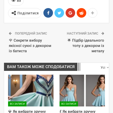
85
Поділитися
ПОПЕРЕДНІЙ ЗАПИС
НАСТУПНИЙ ЗАПИС
🌹 Секрети вибору
🌟 Підбір ідеального
якісної сукні з декором
топу з декором із
із батиста
металу
ВАМ ТАКОЖ МОЖЕ СПОДОБАТИСЯ
Усі
ВСІ ЗАПИСИ
ВСІ ЗАПИСИ
💎 Як вибрати зручну
💃 Як вибрати зручну