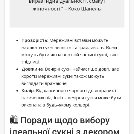
вираз індивідуальності, смаку і
жіночності.” – Коко Шанель.
Прозорість
: Мереживні вставки можуть
надавати сукні легкість та грайливість. Вони
можуть бути як на верхній частині сукні, так і
спідниці.
Довжина
: Вечірні сукні найчастіше довгі, але
короткі мереживні сукні також можуть
виглядати вражаюче.
Колір
: Від класичного чорного до яскравих і
насичених відтінків – вечірня сукня може бути
виконана в будь-якому кольорі.
🛍️ Поради щодо вибору
ідеальної сукні з декором