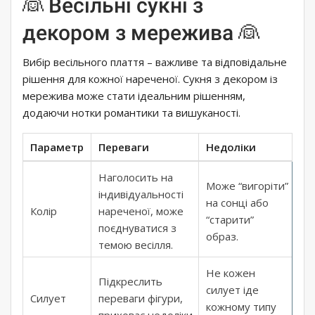
👰 Весільні сукні з
декором з мережива 👰
Вибір весільного плаття – важливе та відповідальне
рішення для кожної нареченої. Сукня з декором із
мережива може стати ідеальним рішенням,
додаючи нотки романтики та вишуканості.
Параметр
Переваги
Недоліки
Наголосить на
Може “вигоріти”
індивідуальності
на сонці або
Колір
нареченої, може
“старити”
поєднуватися з
образ.
темою весілля.
Не кожен
Підкреслить
силует іде
Силует
переваги фігури,
кожному типу
приховає недоліки.