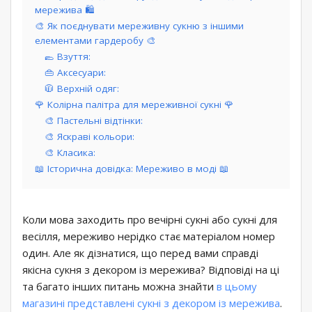
мережива 🛍️
🎨 Як поєднувати мереживну сукню з іншими
елементами гардеробу 🎨
🥿 Взуття:
👜 Аксесуари:
🧥 Верхній одяг:
🌹 Колірна палітра для мереживної сукні 🌹
🎨 Пастельні відтінки:
🎨 Яскраві кольори:
🎨 Класика:
📖 Історична довідка: Мереживо в моді 📖
Коли мова заходить про вечірні сукні або сукні для
весілля, мереживо нерідко стає матеріалом номер
один. Але як дізнатися, що перед вами справді
якісна сукня з декором із мережива? Відповіді на ці
та багато інших питань можна знайти
в цьому
магазині представлені сукні з декором із мережива
.