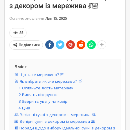
з декором із мережива 💃🏼
Останнє оновлення
Лип 15, 2025
85
Поділитися
Зміст
🌸 Що таке мереживо? 🌸
🥇 Як вибрати якісне мереживо? 🥇
1 Огляньте якість матеріалу
2 Вивчіть візерунок
3 Зверніть увагу на колір
4 Ціна
👰 Весільні сукні з декором з мережива 👰
🌆 Вечірні сукні з декором із мережива 🌆
🛍️ Поради щодо вибору ідеальної сукні з декором з