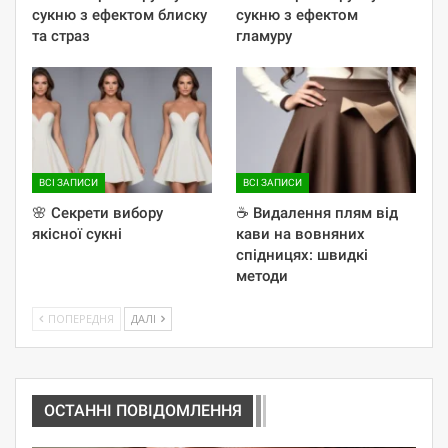
сукню з ефектом блиску
сукню з ефектом
та страз
гламуру
ВСІ ЗАПИСИ
ВСІ ЗАПИСИ
🌸 Секрети вибору
☕️ Видалення плям від
якісної сукні
кави на вовняних
спідницях: швидкі
методи
ПОПЕРЕДНЯ
ДАЛІ
ОСТАННІ ПОВІДОМЛЕННЯ