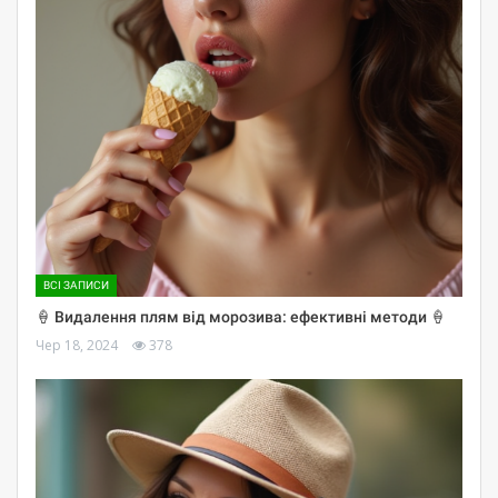
ВСІ ЗАПИСИ
🍦 Видалення плям від морозива: ефективні методи 🍦
Чер 18, 2024
378