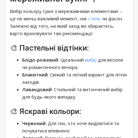
Вибір кольору сукні з мереживними елементами –
це не менш важливий момент, ніж
стиль
чи фасон.
Залежно від того, на який захід ви збираєтесь,
варто враховувати такі рекомендації:
🎨 Пастельні відтінки:
Блідо-рожевий
: Ідеальний
вибір
для весілля
чи романтичного вечора.
Блакитний
: Свіжий та легкий варіант для літніх
заходів.
Лавандовий
: Стильний та витончений вибір
для будь-якого випадку.
🎨 Яскраві кольори:
Червоний
: Для тих, хто хоче виділитися та
почуватися впевнено.
Зелений
: Відтінок, який підійде для вечірніх