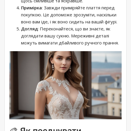
щось сміливіше та яскравіше.
Примірка
: Завжди приміряйте плаття перед
покупкою. Це допоможе зрозуміти, наскільки
воно вам іде, і як воно сидить на вашій фігурі.
Догляд
: Переконайтеся, що ви знаєте, як
доглядати вашу сукню. Мереживні деталі
можуть вимагати дбайливого ручного прання.
🎨 Як поєднувати