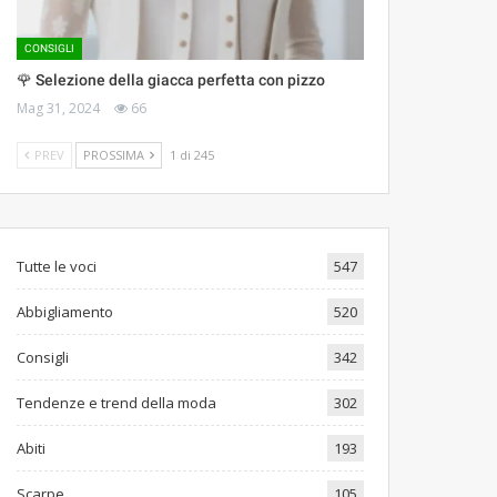
CONSIGLI
🌹 Selezione della giacca perfetta con pizzo
Mag 31, 2024
66
PREV
PROSSIMA
1 di 245
Tutte le voci
547
Abbigliamento
520
Consigli
342
Tendenze e trend della moda
302
Abiti
193
Scarpe
105