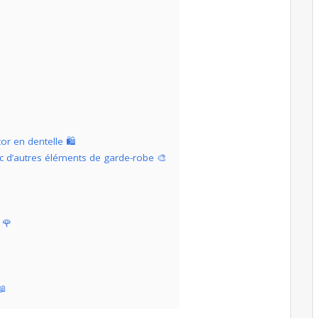
or en dentelle 🛍️
 d’autres éléments de garde-robe 🎨
 🌹
📖