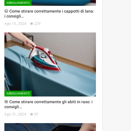
ABBIGLIAMENTO
🧥 Come stirare correttamente i cappotti di lana:
i consigli…
Ago 15, 2024
229
ABBIGLIAMENTO
🌺 Come stirare correttamente gli abiti in raso: i
consigli…
Ago 31, 2024
97