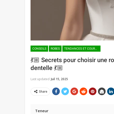
CONSEILS
ROBES
TENDANCES ET COURANTS DE MODE
💃🏼 Secrets pour choisir une 
dentelle 💃🏼
Last updated
Juil 15, 2025
Share
Teneur