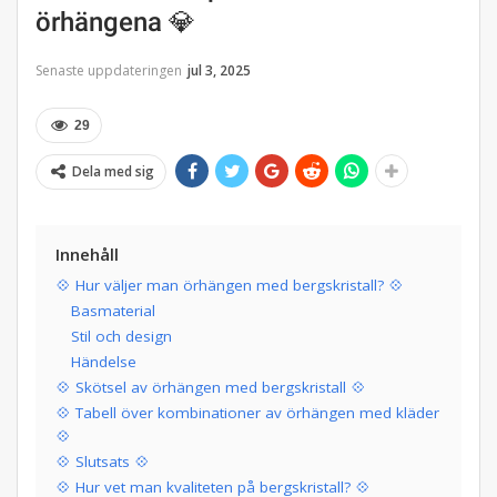
örhängena 💎
Senaste uppdateringen
jul 3, 2025
29
Dela med sig
Innehåll
💠 Hur väljer man örhängen med bergskristall? 💠
Basmaterial
Stil och design
Händelse
💠 Skötsel av örhängen med bergskristall 💠
💠 Tabell över kombinationer av örhängen med kläder
💠
💠 Slutsats 💠
💠 Hur vet man kvaliteten på bergskristall? 💠