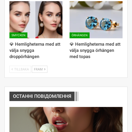
SMYCKEN
ÖRHÄNGEN
💎 Hemligheterna med att
💎 Hemligheterna med att
välja snygga
välja snygga örhängen
droppörhängen
med topas
TILLBAKA
FRAM
ОСТАННІ ПОВІДОМЛЕННЯ