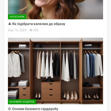
АКСЕСУАРИ
🎩 Як підібрати капелюх до образу
Бер 15, 2024
202
БАЗОВИЙ ГАРДЕРОБ
🧥 Основи базового гардеробу