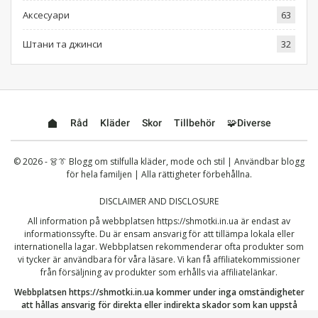
Аксесуари
63
Штани та джинси
32
Råd
Kläder
Skor
Tillbehör
🧩Diverse
© 2026 - 👗👔 Blogg om stilfulla kläder, mode och stil | Användbar blogg
för hela familjen | Alla rättigheter förbehållna.
DISCLAIMER AND DISCLOSURE
All information på webbplatsen
https://shmotki.in.ua
är endast av
informationssyfte. Du är ensam ansvarig för att tillämpa lokala eller
internationella lagar. Webbplatsen rekommenderar ofta produkter som
vi tycker är användbara för våra läsare. Vi kan få affiliatekommissioner
från försäljning av produkter som erhålls via affiliatelänkar.
Webbplatsen
https://shmotki.in.ua
kommer under inga omständigheter
att hållas ansvarig för direkta eller indirekta skador som kan uppstå
genom användning eller missbruk av informationen som publiceras här.