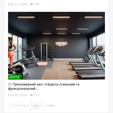
Бер 13, 2024
194
ВЗУТТЯ
🏋️‍♀️ Тренажерний зал: створіть стильний та
функціональний…
Бер 26, 2024
112
ПОПЕРЕДНЯ
ДАЛІ
1 з 245