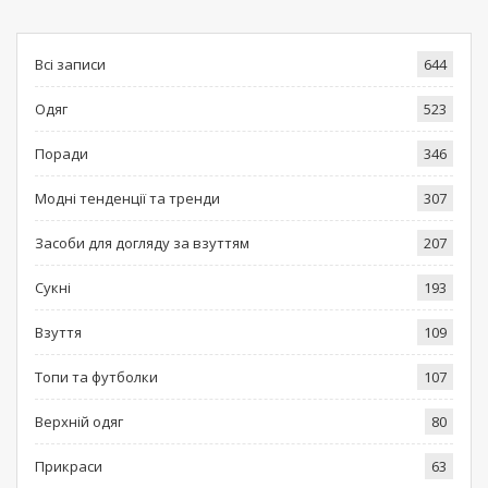
Всі записи
644
Одяг
523
Поради
346
Модні тенденції та тренди
307
Засоби для догляду за взуттям
207
Сукні
193
Взуття
109
Топи та футболки
107
Верхній одяг
80
Прикраси
63