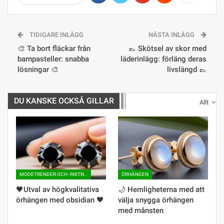
TIDIGARE INLÄGG
NÄSTA INLÄGG
🎨 Ta bort fläckar från
👞 Skötsel av skor med
barnpasteller: snabba
läderinlägg: förläng deras
lösningar 🎨
livslängd 👞
DU KANSKE OCKSÅ GILLAR
Allt
MODETRENDER OCH -RIKTNINGAR
ÖRHÄNGEN
🖤​Utval av högkvalitativa
🌙 Hemligheterna med att
örhängen med obsidian 🖤
välja snygga örhängen
med månsten