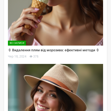
ВСІ ЗАПИСИ
🍦 Видалення плям від морозива: ефективні методи 🍦
Чер 18, 2024
378