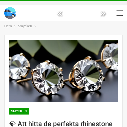
«
»
Hem
Smycken
SMYCKEN
💎 Att hitta de perfekta rhinestone