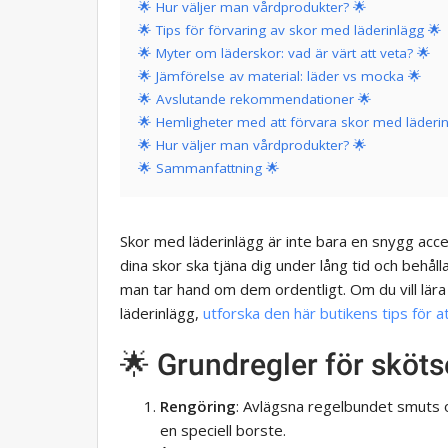
🌟 Hur väljer man vårdprodukter? 🌟
🌟 Tips för förvaring av skor med läderinlägg 🌟
🌟 Myter om läderskor: vad är värt att veta? 🌟
🌟 Jämförelse av material: läder vs mocka 🌟
🌟 Avslutande rekommendationer 🌟
🌟 Hemligheter med att förvara skor med läderin
🌟 Hur väljer man vårdprodukter? 🌟
🌟 Sammanfattning 🌟
Skor med läderinlägg är inte bara en snygg acces
dina skor ska tjäna dig under lång tid och behåll
man tar hand om dem ordentligt. Om du vill lära
läderinlägg,
utforska den här butikens tips för 
🌟 Grundregler för sköts
Rengöring
: Avlägsna regelbundet smuts o
en speciell borste.