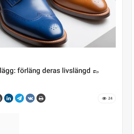
lägg: förläng deras livslängd 👞
24