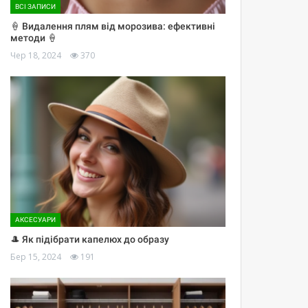
ВСІ ЗАПИСИ
🍦 Видалення плям від морозива: ефективні
методи 🍦
Чер 18, 2024
370
АКСЕСУАРИ
🎩 Як підібрати капелюх до образу
Бер 15, 2024
191