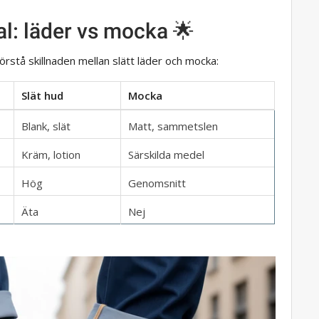
l: läder vs mocka 🌟
förstå skillnaden mellan slätt läder och mocka:
Slät hud
Mocka
Blank, slät
Matt, sammetslen
Kräm, lotion
Särskilda medel
Hög
Genomsnitt
Äta
Nej