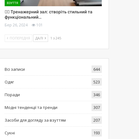
ВЗУТТЯ
🏋️‍♀️ Тренажерний зал: створіть стильний та
функціональний…
Бер 26, 2024
101
ПОПЕРЕДНЯ
ДАЛІ
1 з 245
Всі записи
644
Одяг
523
Поради
346
Модні тенденції та тренди
307
Засоби для догляду за взуттям
207
Сукні
193