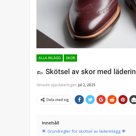
ALLA INLÄGG
SKOR
👞 Skötsel av skor med läderin
Senaste uppdateringen
jul 2, 2025
Dela med sig
Innehåll
🌟 Grundregler för skötsel av läderinlägg 🌟