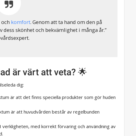
l och
komfort
. Genom att ta hand om den på
av dess skönhet och bekvämlighet i många år.”
ovårdsexpert.
d är värt att veta? 🌟
lseleda dig:
aktum är att det finns speciella produkter som gör huden
aktum är att huvudvården består av regelbunden
 I verkligheten, med korrekt förvaring och användning av
d.