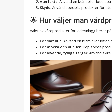
Återfukta
: Använd en kräm eller lotion på
Skydd
: Använd speciella produkter för att 
🌟 Hur väljer man vårdp
Valet av vårdprodukter för läderinlägg beror på 
För slät hud
: Använd en kräm eller lotion
För mocka och nubuck
: Köp specialprod
För levande, fylliga färger
: Använd skira