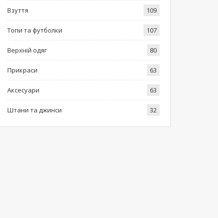
Взуття
109
Топи та футболки
107
Верхній одяг
80
Прикраси
63
Аксесуари
63
Штани та джинси
32