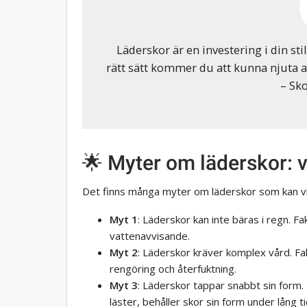
Läderskor är en investering i din sti
rätt sätt kommer du att kunna njuta 
– Sk
🌟 Myter om läderskor: va
Det finns många myter om läderskor som kan vi
Myt 1
: Läderskor kan inte bäras i regn. F
vattenavvisande.
Myt 2
: Läderskor kräver komplex vård. F
rengöring och återfuktning.
Myt 3
: Läderskor tappar snabbt sin form.
läster, behåller skor sin form under lång ti