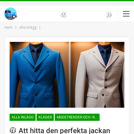
«
»
Hem
Alla inlägg
ALLA INLÄGG
KLÄDER
MODETRENDER OCH -RIKTNINGAR
🧥 Att hitta den perfekta jackan