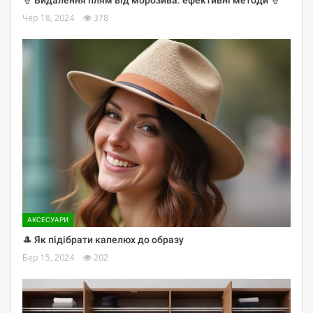
🍦 Видалення плям від морозива: ефективні методи 🍦
Чер 18, 2024
378
АКСЕСУАРИ
🎩 Як підібрати капелюх до образу
Бер 15, 2024
202