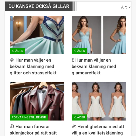
DU KANSKE OCKSÅ GILLAR
Allt
KLÄDER
KLÄDER
💎 Hur man väljer en
💃 Hur man väljer en
bekväm klänning med
bekväm klänning med
glitter och strasseffekt
glamoureffekt
FÖRVARINGSTILLBEHÖR
KLÄDER
🧥 Hur man förvarar
🌸 Hemligheterna med att
skinnjackor på rätt sätt
välja en kvalitetsklänning