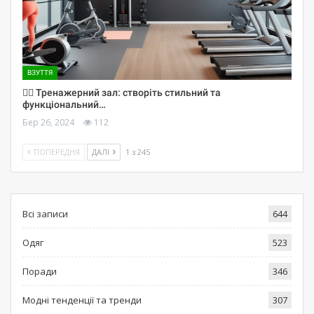
ВЗУТТЯ
🏋️‍♀️ Тренажерний зал: створіть стильний та
функціональний…
Бер 26, 2024
112
ПОПЕРЕДНЯ
ДАЛІ
1 з 245
Всі записи
644
Одяг
523
Поради
346
Модні тенденції та тренди
307