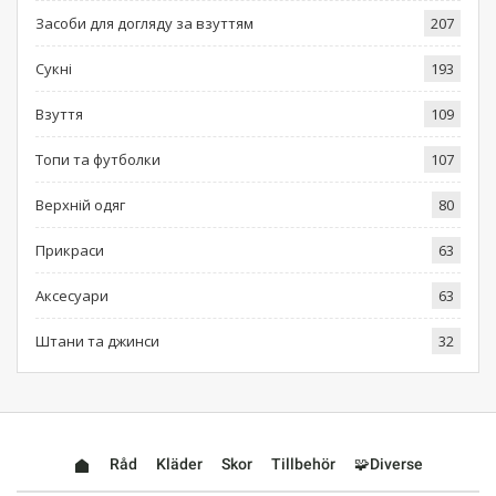
Засоби для догляду за взуттям
207
Сукні
193
Взуття
109
Топи та футболки
107
Верхній одяг
80
Прикраси
63
Аксесуари
63
Штани та джинси
32
Råd
Kläder
Skor
Tillbehör
🧩Diverse