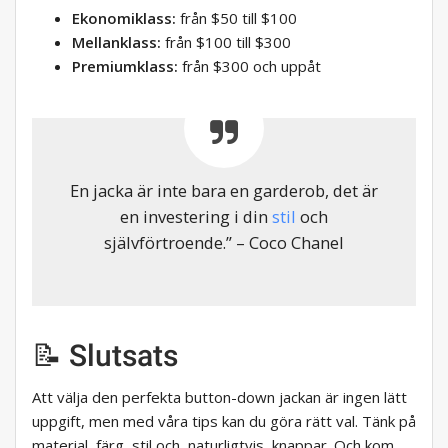
Ekonomiklass:
från $50 till $100
Mellanklass:
från $100 till $300
Premiumklass:
från $300 och uppåt
En jacka är inte bara en garderob, det är
en investering i din
stil
och
självförtroende.” – Coco Chanel
📝 Slutsats
Att välja den perfekta button-down jackan är ingen lätt
uppgift, men med våra tips kan du göra rätt val. Tänk på
material, färg, stil och, naturligtvis, knappar. Och kom