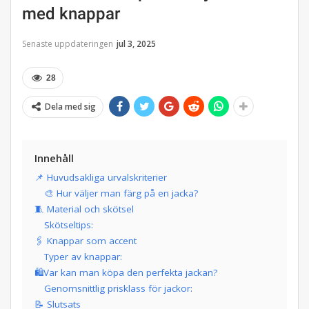
med knappar
Senaste uppdateringen
jul 3, 2025
28
Dela med sig
Innehåll
📌 Huvudsakliga urvalskriterier
🎨 Hur väljer man färg på en jacka?
🧵 Material och skötsel
Skötseltips:
🖇️ Knappar som accent
Typer av knappar:
🛍️Var kan man köpa den perfekta jackan?
Genomsnittlig prisklass för jackor:
📝 Slutsats