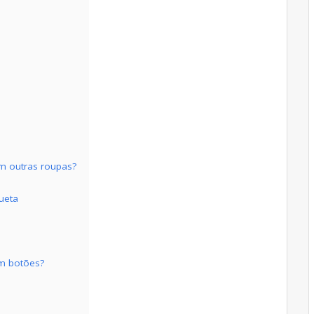
m outras roupas?
ueta
m botões?