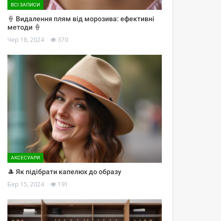
ВСІ ЗАПИСИ
🍦 Видалення плям від морозива: ефективні
методи 🍦
Чер 18, 2024
370
АКСЕСУАРИ
🎩 Як підібрати капелюх до образу
Бер 15, 2024
191