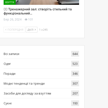
ВЗУТТЯ
🏋️‍♀️ Тренажерний зал: створіть стильний та
функціональний…
Бер 26, 2024
101
ПОПЕРЕДНЯ
ДАЛІ
1 з 245
Всі записи
644
Одяг
523
Поради
346
Модні тенденції та тренди
307
Засоби для догляду за взуттям
207
Сукні
193