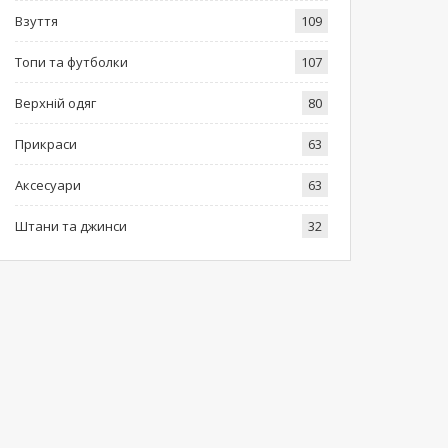
Взуття
109
Топи та футболки
107
Верхній одяг
80
Прикраси
63
Аксесуари
63
Штани та джинси
32