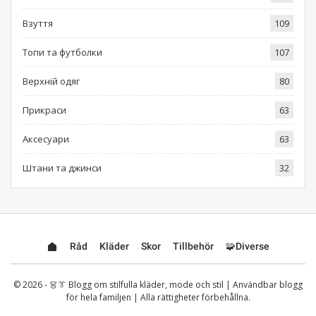
Взуття
109
Топи та футболки
107
Верхній одяг
80
Прикраси
63
Аксесуари
63
Штани та джинси
32
Råd
Kläder
Skor
Tillbehör
🧩Diverse
© 2026 - 👗👔 Blogg om stilfulla kläder, mode och stil | Användbar blogg
för hela familjen | Alla rättigheter förbehållna.