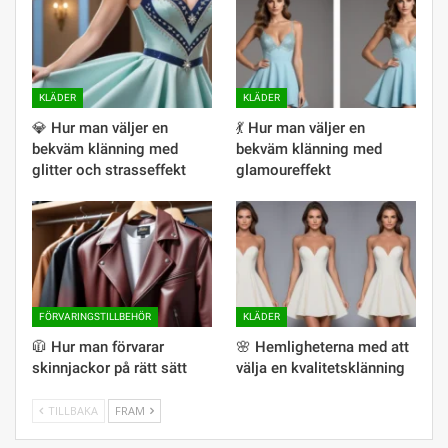
KLÄDER
KLÄDER
💎 Hur man väljer en
💃 Hur man väljer en
bekväm klänning med
bekväm klänning med
glitter och strasseffekt
glamoureffekt
FÖRVARINGSTILLBEHÖR
KLÄDER
🧥 Hur man förvarar
🌸 Hemligheterna med att
skinnjackor på rätt sätt
välja en kvalitetsklänning
TILLBAKA
FRAM