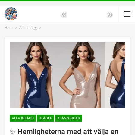
«
»
Hem
Alla inlägg
ALLA INLÄGG
KLÄDER
KLÄNNINGAR
✨ Hemligheterna med att välja en