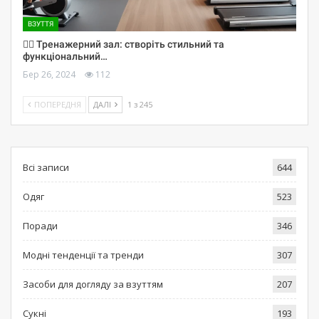
ВЗУТТЯ
🏋️‍♀️ Тренажерний зал: створіть стильний та
функціональний…
Бер 26, 2024
112
ПОПЕРЕДНЯ
ДАЛІ
1 з 245
Всі записи
644
Одяг
523
Поради
346
Модні тенденції та тренди
307
Засоби для догляду за взуттям
207
Сукні
193