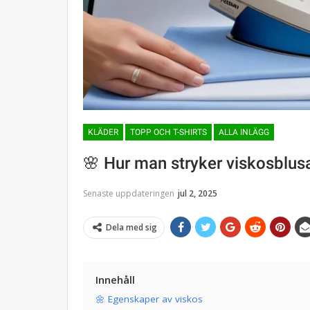
KLÄDER
TOPP OCH T-SHIRTS
ALLA INLÄGG
🌸 Hur man stryker viskosblusa
Senaste uppdateringen
jul 2, 2025
Dela med sig
Innehåll
🌼 Egenskaper av viskos