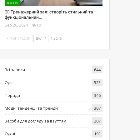
ВЗУТТЯ
🏋️‍♀️ Тренажерний зал: створіть стильний та
функціональний…
Бер 26, 2024
101
ПОПЕРЕДНЯ
ДАЛІ
1 з 245
Всі записи
644
Одяг
523
Поради
346
Модні тенденції та тренди
307
Засоби для догляду за взуттям
207
Сукні
193