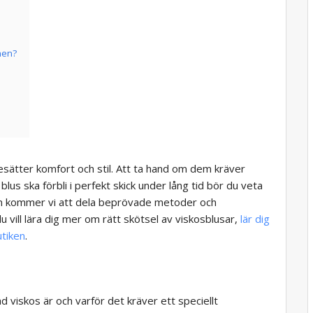
men?
desätter komfort och stil. Att ta hand om dem kräver
lus ska förbli i perfekt skick under lång tid bör du veta
keln kommer vi att dela beprövade metoder och
u vill lära dig mer om rätt skötsel av viskosblusar,
lär dig
utiken
.
vad viskos är och varför det kräver ett speciellt