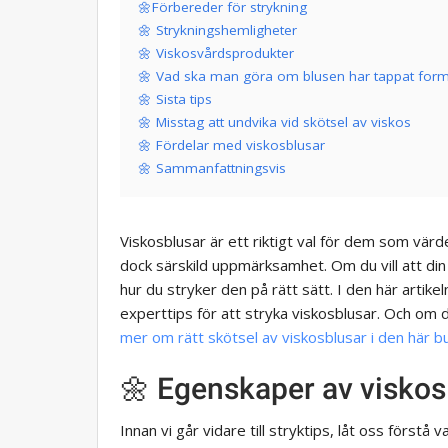
🌼Förbereder för strykning
🌼 Strykningshemligheter
🌼 Viskosvårdsprodukter
🌼 Vad ska man göra om blusen har tappat for
🌼 Sista tips
🌼 Misstag att undvika vid skötsel av viskos
🌼 Fördelar med viskosblusar
🌼 Sammanfattningsvis
Viskosblusar är ett riktigt val för dem som vär
dock särskild uppmärksamhet. Om du vill att din b
hur du stryker den på rätt sätt. I den här arti
experttips för att stryka viskosblusar. Och om d
mer om rätt skötsel av viskosblusar i den här b
🌼 Egenskaper av viskos
Innan vi går vidare till stryktips, låt oss förstå 