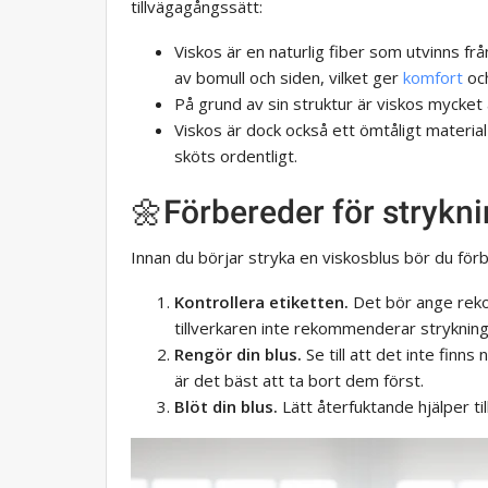
tillvägagångssätt:
Viskos är en naturlig fiber som utvinns f
av bomull och siden, vilket ger
komfort
och
På grund av sin struktur är viskos mycket 
Viskos är dock också ett ömtåligt material
sköts ordentligt.
🌼Förbereder för strykn
Innan du börjar stryka en viskosblus bör du för
Kontrollera etiketten.
Det bör ange rek
tillverkaren inte rekommenderar strykning 
Rengör din blus.
Se till att det inte finn
är det bäst att ta bort dem först.
Blöt din blus.
Lätt återfuktande hjälper ti