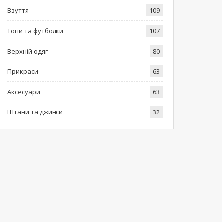
Взуття
109
Топи та футболки
107
Верхній одяг
80
Прикраси
63
Аксесуари
63
Штани та джинси
32