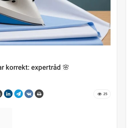
r korrekt: expertråd 🌸
25