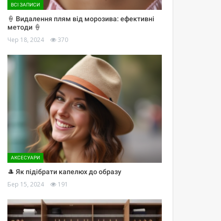
ВСІ ЗАПИСИ
🍦 Видалення плям від морозива: ефективні
методи 🍦
Чер 18, 2024
370
АКСЕСУАРИ
🎩 Як підібрати капелюх до образу
Бер 15, 2024
191