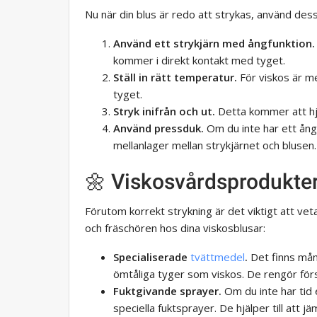
Nu när din blus är redo att strykas, använd des
Använd ett strykjärn med ångfunktion.
kommer i direkt kontakt med tyget.
Ställ in rätt temperatur.
För viskos är me
tyget.
Stryk inifrån och ut.
Detta kommer att hjäl
Använd pressduk.
Om du inte har ett ång
mellanlager mellan strykjärnet och blusen.
🌼 Viskosvårdsprodukte
Förutom korrekt strykning är det viktigt att veta
och fräschören hos dina viskosblusar:
Specialiserade
tvättmedel
.
Det finns mån
ömtåliga tyger som viskos. De rengör förs
Fuktgivande sprayer.
Om du inte har tid 
speciella fuktsprayer. De hjälper till att 