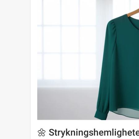
🌼 Strykningshemlighet