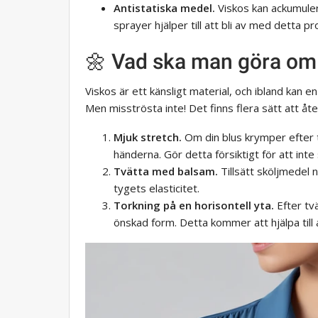
Antistatiska medel.
Viskos kan ackumulera 
sprayer hjälper till att bli av med detta p
🌼 Vad ska man göra om
Viskos är ett känsligt material, och ibland kan en 
Men misströsta inte! Det finns flera sätt att åter
Mjuk stretch.
Om din blus krymper efter tv
händerna. Gör detta försiktigt för att inte
Tvätta med balsam.
Tillsätt sköljmedel n
tygets elasticitet.
Torkning på en horisontell yta.
Efter tvä
önskad form. Detta kommer att hjälpa till 