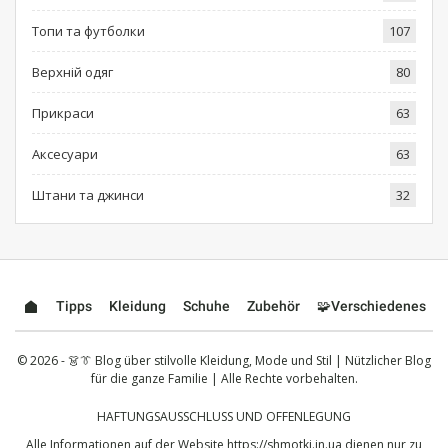
Топи та футболки
107
Верхній одяг
80
Прикраси
63
Аксесуари
63
Штани та джинси
32
Tipps
Kleidung
Schuhe
Zubehör
🧩Verschiedenes
© 2026 - 👗👔 Blog über stilvolle Kleidung, Mode und Stil | Nützlicher Blog
für die ganze Familie | Alle Rechte vorbehalten.
HAFTUNGSAUSSCHLUSS UND OFFENLEGUNG
Alle Informationen auf der Website
https://shmotki.in.ua
dienen nur zu