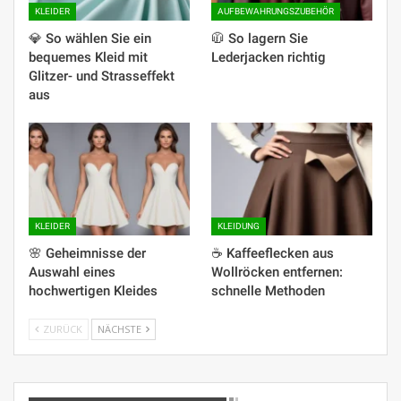
KLEIDER
AUFBEWAHRUNGSZUBEHÖR
💎 So wählen Sie ein
🧥 So lagern Sie
bequemes Kleid mit
Lederjacken richtig
Glitzer- und Strasseffekt
aus
KLEIDER
KLEIDUNG
🌸 Geheimnisse der
☕️ Kaffeeflecken aus
Auswahl eines
Wollröcken entfernen:
hochwertigen Kleides
schnelle Methoden
ZURÜCK
NÄCHSTE