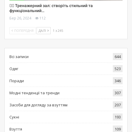
🏋️‍♀️ Тренажерний зал: створіть стильний та
функціональний…
Бер 26, 2024
112
ПОПЕРЕДНЯ
ДАЛІ
1 з 245
Всі записи
644
Одяг
523
Поради
346
Модні тенденції та тренди
307
Засоби для догляду за взуттям
207
Сукні
193
Взуття
109