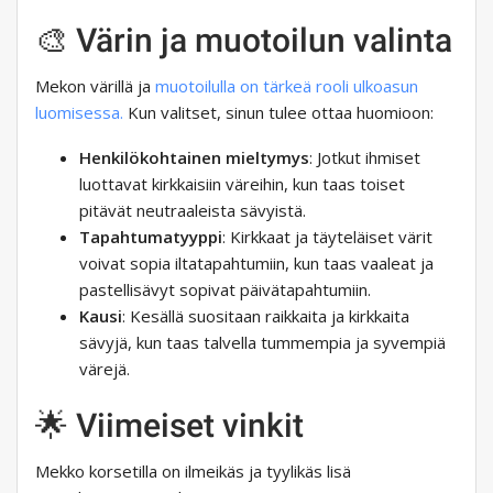
🎨 Värin ja muotoilun valinta
Mekon värillä ja
muotoilulla on tärkeä rooli ulkoasun
luomisessa.
Kun valitset, sinun tulee ottaa huomioon:
Henkilökohtainen mieltymys
: Jotkut ihmiset
luottavat kirkkaisiin väreihin, kun taas toiset
pitävät neutraaleista sävyistä.
Tapahtumatyyppi
: Kirkkaat ja täyteläiset värit
voivat sopia iltatapahtumiin, kun taas vaaleat ja
pastellisävyt sopivat päivätapahtumiin.
Kausi
: Kesällä suositaan raikkaita ja kirkkaita
sävyjä, kun taas talvella tummempia ja syvempiä
värejä.
🌟 Viimeiset vinkit
Mekko korsetilla on ilmeikäs ja tyylikäs lisä