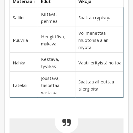
Materiaali
Edut
Vikoja
Kiiltävä,
Satiini
Saattaa rypistyä
pehmeä
Voi menettää
Hengittävä,
Puuvilla
muotonsa ajan
mukava
myötä
Kestävä,
Nahka
Vaatii erityistä hoitoa
tyylikäs
Joustava,
Saattaa aiheuttaa
Lateksi
tasoittaa
allergioita
vartaloa