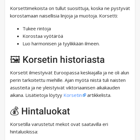
Korsettimekoista on tullut suosittuja, koska ne pystyvät
korostamaan naisellisia linjoja ja muotoja. Korsetti:
Tukee rintoja
Korostaa vyötäröä
Luo harmonisen ja tyylikkään ilmeen.
🖼️ Korsetin historiasta
Korsetit ilmestyivät Euroopassa keskiajalla ja ne oli alun
perin tarkoitettu miehille. Ajan myötä niistä tuli naisten
asusteita ja ne yleistyivät viktoriaanisen aikakauden
aikana. Lisätietoja löytyy
Korsetin
artikkelista.
💰 Hintaluokat
Korsetilla varustetut mekot ovat saatavilla eri
hintaluokissa: