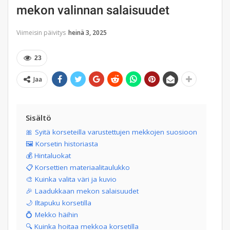
mekon valinnan salaisuudet
Viimeisin päivitys
heinä 3, 2025
23
Jaa
Sisältö
🎀 Syitä korseteilla varustettujen mekkojen suosioon
🖼️ Korsetin historiasta
💰 Hintaluokat
📋 Korsettien materiaalitaulukko
🎨 Kuinka valita väri ja kuvio
🎉 Laadukkaan mekon salaisuudet
🌙 Iltapuku korsetilla
💍 Mekko häihin
🔍 Kuinka hoitaa mekkoa korsetilla