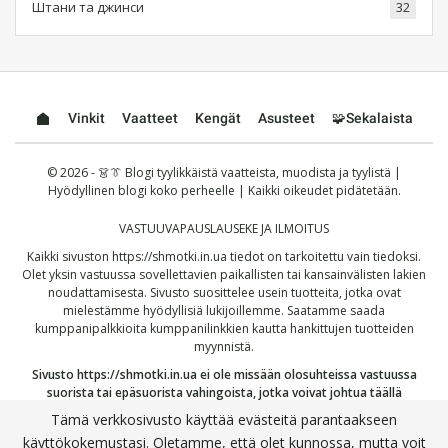
Штани та джинси
32
Vinkit
Vaatteet
Kengät
Asusteet
🧩Sekalaista
© 2026 - 👗👔 Blogi tyylikkäistä vaatteista, muodista ja tyylistä |
Hyödyllinen blogi koko perheelle | Kaikki oikeudet pidätetään.
VASTUUVAPAUSLAUSEKE JA ILMOITUS
Kaikki sivuston
https://shmotki.in.ua
tiedot on tarkoitettu vain tiedoksi.
Olet yksin vastuussa sovellettavien paikallisten tai kansainvälisten lakien
noudattamisesta. Sivusto suosittelee usein tuotteita, jotka ovat
mielestämme hyödyllisiä lukijoillemme. Saatamme saada
kumppanipalkkioita kumppanilinkkien kautta hankittujen tuotteiden
myynnistä.
Sivusto
https://shmotki.in.ua
ei ole missään olosuhteissa vastuussa
suorista tai epäsuorista vahingoista, jotka voivat johtua täällä
julkaistujen tietojen käytöstä tai väärinkäytöstä. Jatkamalla vahvistat,
Tämä verkkosivusto käyttää evästeitä parantaakseen
että olet lukenut ja hyväksynyt täydelliset
vastuuvapauslauseke
ja
käyttökokemustasi. Oletamme, että olet kunnossa, mutta voit
tietosuojakäytäntömme
.