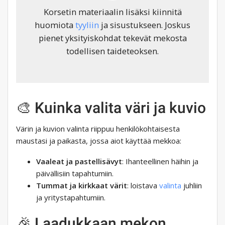
Korsetin materiaalin lisäksi kiinnitä
huomiota
tyyliin
ja sisustukseen. Joskus
pienet yksityiskohdat tekevät mekosta
todellisen taideteoksen.
🎨 Kuinka valita väri ja kuvio
Värin ja kuvion valinta riippuu henkilökohtaisesta
maustasi ja paikasta, jossa aiot käyttää mekkoa:
Vaaleat ja pastellisävyt
: Ihanteellinen häihin ja
päivällisiin tapahtumiin.
Tummat ja kirkkaat värit
: loistava
valinta
juhliin
ja yritystapahtumiin.
🎉 Laadukkaan mekon