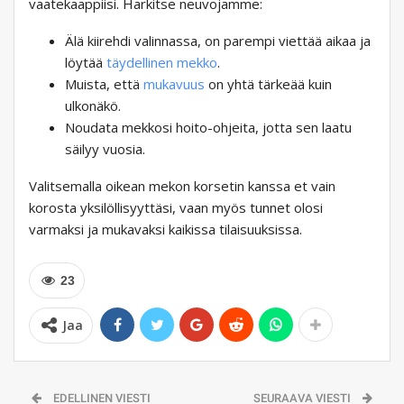
vaatekaappiisi. Harkitse neuvojamme:
Älä kiirehdi valinnassa, on parempi viettää aikaa ja
löytää
täydellinen mekko
.
Muista, että
mukavuus
on yhtä tärkeää kuin
ulkonäkö.
Noudata mekkosi hoito-ohjeita, jotta sen laatu
säilyy vuosia.
Valitsemalla oikean mekon korsetin kanssa et vain
korosta yksilöllisyyttäsi, vaan myös tunnet olosi
varmaksi ja mukavaksi kaikissa tilaisuuksissa.
23
Jaa
EDELLINEN VIESTI
SEURAAVA VIESTI