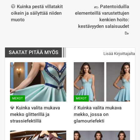
🧥 Kuinka pestä villatakit
🥿 Patentoiduilla
oikein ja säilyttää niiden
elementeillä varustettujen
muoto
kenkien hoito:
kestävyyden salaisuudet
🥾
SAATAT PITÄÄ MYÖS
Lisää Kirjoittajalta
MEKOT
MEKOT
💎 Kuinka valita mukava
💃 Kuinka valita mukava
mekko glitterillä ja
mekko, jossa on
strassiefektillä
glamouriefekti