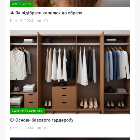
АКСЕСУАРИ
🎩 Як підібрати капелюх до образу
Бер 15, 2024
191
БАЗОВИЙ ГАРДЕРОБ
🧥 Основи базового гардеробу
Бер 13, 2024
183