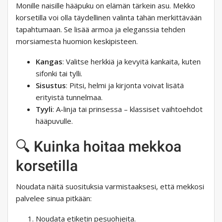
Monille naisille hääpuku on elämän tärkein asu. Mekko
korsetilla voi olla täydellinen valinta tähän merkittävään
tapahtumaan. Se lisää armoa ja eleganssia tehden
morsiamesta huomion keskipisteen.
Kangas
: Valitse herkkiä ja kevyitä kankaita, kuten
sifonki tai tylli.
Sisustus
: Pitsi, helmi ja kirjonta voivat lisätä
erityistä tunnelmaa.
Tyyli
: A-linja tai prinsessa – klassiset vaihtoehdot
hääpuvulle.
🔍 Kuinka hoitaa mekkoa
korsetilla
Noudata näitä suosituksia varmistaaksesi, että mekkosi
palvelee sinua pitkään:
Noudata etiketin pesuohjeita.