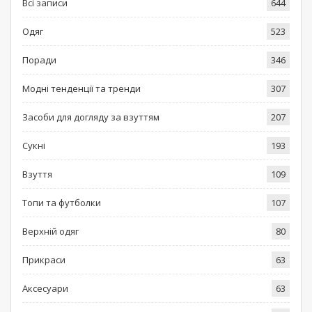
Всі записи
644
Одяг
523
Поради
346
Модні тенденції та тренди
307
Засоби для догляду за взуттям
207
Сукні
193
Взуття
109
Топи та футболки
107
Верхній одяг
80
Прикраси
63
Аксесуари
63