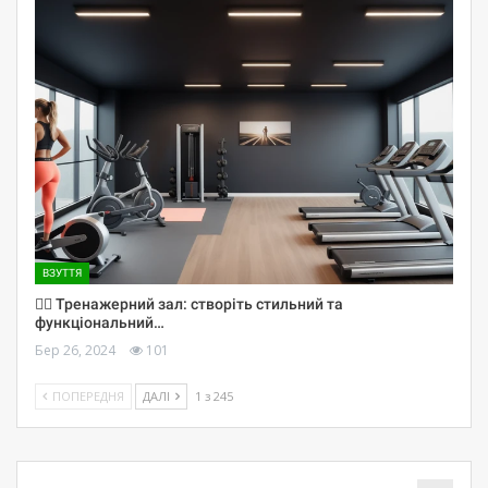
ВЗУТТЯ
🏋️‍♀️ Тренажерний зал: створіть стильний та
функціональний…
Бер 26, 2024
101
ПОПЕРЕДНЯ
ДАЛІ
1 з 245