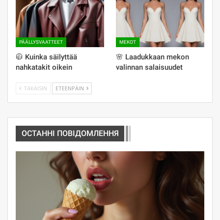
PÄÄLLYSVAATTEET
MEKOT
🧥 Kuinka säilyttää
🌸 Laadukkaan mekon
nahkatakit oikein
valinnan salaisuudet
TAKAISIN
ETEENPÄIN
ОСТАННІ ПОВІДОМЛЕННЯ