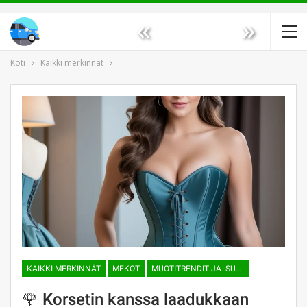
«
»
Koti
Kaikki merkinnät
KAIKKI MERKINNÄT
MEKOT
MUOTITRENDIT JA -SUUNTAUKSET
🌹 Korsetin kanssa laadukkaan