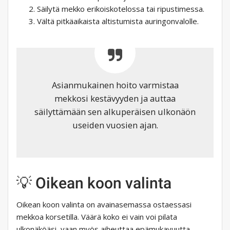
Säilytä mekko erikoiskotelossa tai ripustimessa.
Vältä pitkäaikaista altistumista auringonvalolle.
Asianmukainen hoito varmistaa
mekkosi kestävyyden ja auttaa
säilyttämään sen alkuperäisen ulkonäön
useiden vuosien ajan.
💡 Oikean koon valinta
Oikean koon valinta on avainasemassa ostaessasi
mekkoa korsetilla. Väärä koko ei vain voi pilata
ulkonäköäsi, vaan myös aiheuttaa epämukavuutta.