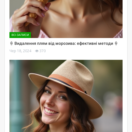
ВСІ ЗАПИСИ
🍦 Видалення плям від морозива: ефективні методи 🍦
Чер 18, 2024
370