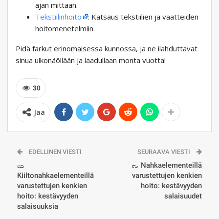
ajan mittaan.
Tekstiilinhoito
: Katsaus tekstiilien ja vaatteiden
hoitomenetelmiin.
Pidä farkut erinomaisessa kunnossa, ja ne ilahduttavat
sinua ulkonäöllään ja laadullaan monta vuotta!
30
Jaa
EDELLINEN VIESTI
SEURAAVA VIESTI
🥿
👞 Nahkaelementeillä
Kiiltonahkaelementeillä
varustettujen kenkien
varustettujen kenkien
hoito: kestävyyden
hoito: kestävyyden
salaisuudet
salaisuuksia