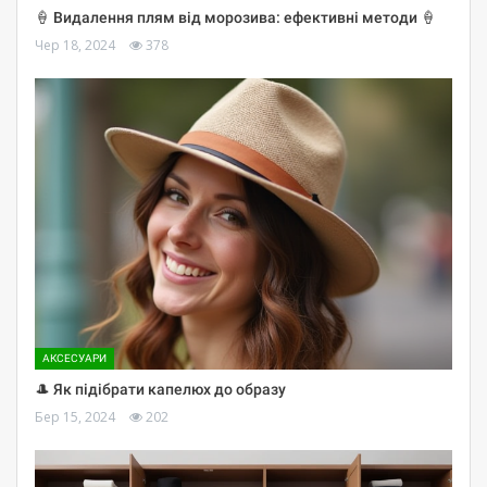
🍦 Видалення плям від морозива: ефективні методи 🍦
Чер 18, 2024
378
АКСЕСУАРИ
🎩 Як підібрати капелюх до образу
Бер 15, 2024
202