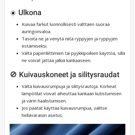
☀️ Ulkona
Kuivaa farkut luonnollisesti välttäen suoraa
auringonvaloa.
Tasoita ne ja venytä niitä ryppyjen ja ryppyjen
estämiseksi.
Vältä paperiliittimien tai pyykkipoikien käyttöä, sillä
ne voivat jättää jälkiä kankaaseen.
🚫 Kuivauskoneet ja silitysraudat
Vältä kuivausrumpuja ja silitysrautoja. Korkeat
lämpötilat voivat aiheuttaa kankaan kutistumisen
ja värin haalistumisen.
Jos päätät käyttää kuivausrumpua, valitse
hellävaraisin asetus.