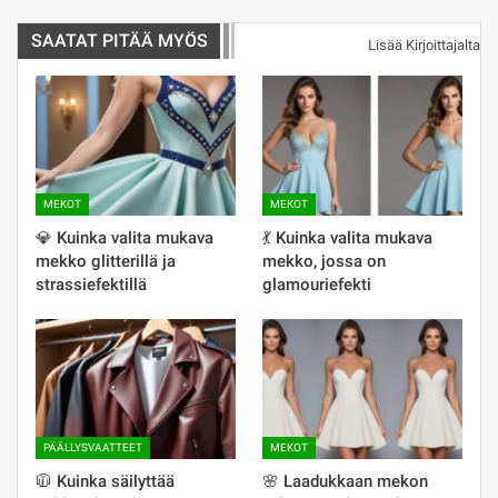
SAATAT PITÄÄ MYÖS
Lisää Kirjoittajalta
MEKOT
MEKOT
💎 Kuinka valita mukava
💃 Kuinka valita mukava
mekko glitterillä ja
mekko, jossa on
strassiefektillä
glamouriefekti
PÄÄLLYSVAATTEET
MEKOT
🧥 Kuinka säilyttää
🌸 Laadukkaan mekon