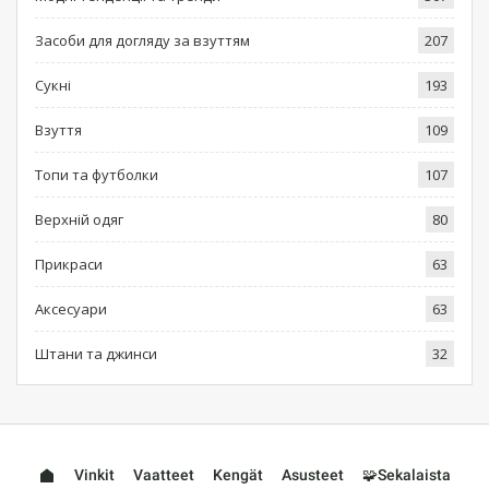
Засоби для догляду за взуттям
207
Сукні
193
Взуття
109
Топи та футболки
107
Верхній одяг
80
Прикраси
63
Аксесуари
63
Штани та джинси
32
Vinkit
Vaatteet
Kengät
Asusteet
🧩Sekalaista