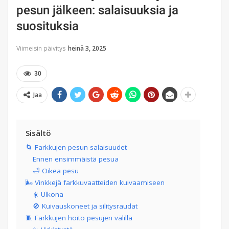
pesun jälkeen: salaisuuksia ja
suosituksia
Viimeisin päivitys
heinä 3, 2025
30
Jaa
Sisältö
🌀 Farkkujen pesun salaisuudet
Ennen ensimmäistä pesua
🛁 Oikea pesu
🌬 Vinkkejä farkkuvaatteiden kuivaamiseen
☀️ Ulkona
🚫 Kuivauskoneet ja silitysraudat
🧵 Farkkujen hoito pesujen välillä