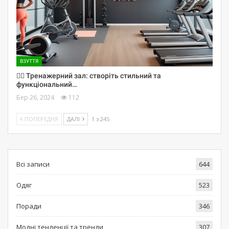
ВЗУТТЯ
🏋️‍♀️ Тренажерний зал: створіть стильний та
функціональний…
Бер 26, 2024
112
ПОПЕРЕДНЯ
ДАЛІ
1 з 245
Всі записи
644
Одяг
523
Поради
346
Модні тенденції та тренди
307