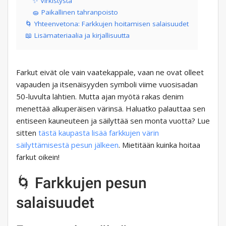
✨ Virkistystä
🧽 Paikallinen tahranpoisto
🌀 Yhteenvetona: Farkkujen hoitamisen salaisuudet
📖 Lisämateriaalia ja kirjallisuutta
Farkut eivät ole vain vaatekappale, vaan ne ovat olleet
vapauden ja itsenäisyyden symboli viime vuosisadan
50-luvulta lähtien. Mutta ajan myötä rakas denim
menettää alkuperäisen värinsä. Haluatko palauttaa sen
entiseen kauneuteen ja säilyttää sen monta vuotta? Lue
sitten
tästä kaupasta lisää farkkujen värin
säilyttämisestä pesun jälkeen
. Mietitään kuinka hoitaa
farkut oikein!
🌀 Farkkujen pesun
salaisuudet