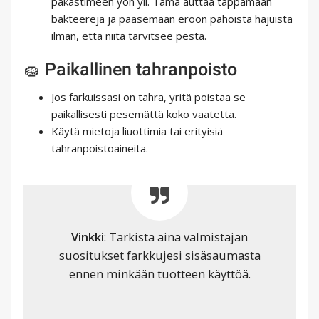
pakastimeen yön yli. Tämä auttaa tappamaan
bakteereja ja pääsemään eroon pahoista hajuista
ilman, että niitä tarvitsee pestä.
🧽 Paikallinen tahranpoisto
Jos farkuissasi on tahra, yritä poistaa se
paikallisesti pesemättä koko vaatetta.
Käytä mietoja liuottimia tai erityisiä
tahranpoistoaineita.
Vinkki
: Tarkista aina valmistajan
suositukset farkkujesi sisäsaumasta
ennen minkään tuotteen käyttöä.