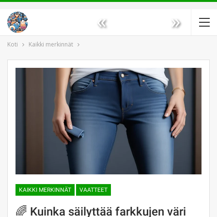
«
»
Koti
Kaikki merkinnät
KAIKKI MERKINNÄT
VAATTEET
🌈 Kuinka säilyttää farkkujen väri