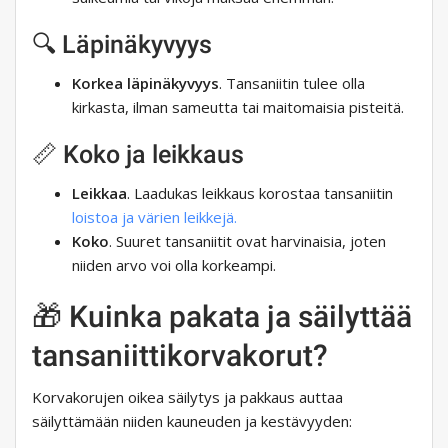
🔍 Läpinäkyvyys
Korkea läpinäkyvyys
. Tansaniitin tulee olla
kirkasta, ilman sameutta tai maitomaisia ​​pisteitä.
📏 Koko ja leikkaus
Leikkaa
. Laadukas leikkaus korostaa tansaniitin
loistoa ja värien leikkejä.
Koko
. Suuret tansaniitit ovat harvinaisia, joten
niiden arvo voi olla korkeampi.
🎁 Kuinka pakata ja säilyttää
tansaniittikorvakorut?
Korvakorujen oikea säilytys ja pakkaus auttaa
säilyttämään niiden kauneuden ja kestävyyden: