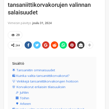
tansaniittikorvakorujen valinnan
salaisuudet
Viimeisin päivitys
joulu 31, 2024
29
Jaa
Sisältö
🌟 Tansaniitin ominaisuudet
🛍️ Kuinka valita tansaniittikorvakorut?
💡 Vinkkejä tansaniittikorvakorujen hoitoon
🌸 Korvakorut erilaisiin tilaisuuksiin
🎉 Juhliin
🏢 Töihin
🌳 Arkeen