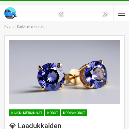
«
»
Koti
Kaikki merkinnät
KAIKKI MERKINNÄT
KORUT
KORVAKORUT
💎 Laadukkaiden