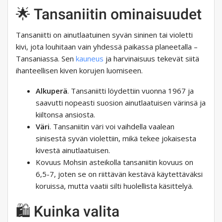
🌟 Tansaniitin ominaisuudet
Tansaniitti on ainutlaatuinen syvän sininen tai violetti
kivi, jota louhitaan vain yhdessä paikassa planeetalla –
Tansaniassa. Sen
kauneus
ja harvinaisuus tekevät siitä
ihanteellisen kiven korujen luomiseen.
Alkuperä
. Tansaniitti löydettiin vuonna 1967 ja
saavutti nopeasti suosion ainutlaatuisen värinsä ja
kiiltonsa ansiosta.
Väri
. Tansaniitin väri voi vaihdella vaalean
sinisestä syvän violettiin, mikä tekee jokaisesta
kivestä ainutlaatuisen.
Kovuus Mohsin asteikolla tansaniitin kovuus on
6,5-7, joten se on riittävän kestävä käytettäväksi
koruissa, mutta vaatii silti huolellista käsittelyä.
🛍️ Kuinka valita