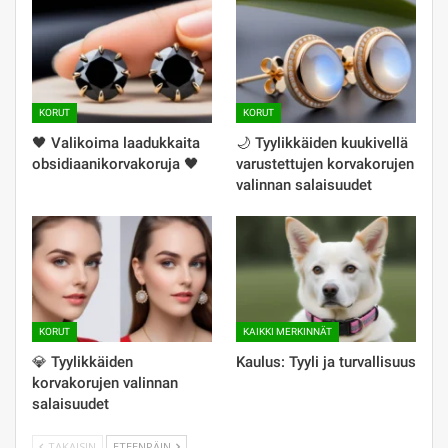
KORUT
KORUT
🖤️ Valikoima laadukkaita
🌙 Tyylikkäiden kuukivellä
obsidiaanikorvakoruja 🖤
varustettujen korvakorujen
valinnan salaisuudet
KORUT
KAIKKI MERKINNÄT
💎 Tyylikkäiden
Kaulus: Tyyli ja turvallisuus
korvakorujen valinnan
salaisuudet
TAKAISIN
ETEENPÄIN