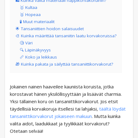
🛍️ Kuinka valita materiaali nappikorvakoruihin?
🥇 Kultaa
🥈 Hopeaa
🧪 Muut materiaalit
🌟 Tansaniittien hoidon salaisuudet
🎨 Kuinka määrittää tansaniitin laatu korvakoruissa?
🧐 Väri
🔍 Läpinäkyvyys
📏 Koko ja leikkaus
🎁 Kuinka pakata ja säilyttää tansaniittikorvakorut?
Jokainen nainen haaveilee kauniista koruista, jotka
korostavat hänen yksilöllisyyttään ja lisäävät charmia.
Yksi tällainen koru on tansaniittikorvakorut. Jos etsit
täydellisiä korvakoruja itsellesi tai lahjaksi,
täältä löydät
tansaniittikorvakorut jokaiseen makuun
. Mutta kuinka
valita aidot, laadukkaat ja tyylikkäät korvakorut?
Otetaan selvää!