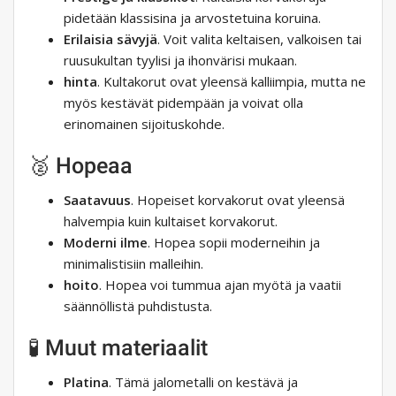
pidetään klassisina ja arvostetuina koruina.
Erilaisia ​​sävyjä
. Voit valita keltaisen, valkoisen tai
ruusukultan tyylisi ja ihonvärisi mukaan.
hinta
. Kultakorut ovat yleensä kalliimpia, mutta ne
myös kestävät pidempään ja voivat olla
erinomainen sijoituskohde.
🥈 Hopeaa
Saatavuus
. Hopeiset korvakorut ovat yleensä
halvempia kuin kultaiset korvakorut.
Moderni ilme
. Hopea sopii moderneihin ja
minimalistisiin malleihin.
hoito
. Hopea voi tummua ajan myötä ja vaatii
säännöllistä puhdistusta.
🧪 Muut materiaalit
Platina
. Tämä jalometalli on kestävä ja