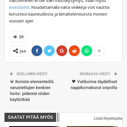
valitseminen ei ole vain muotikysymys, vaan myös
investointi
. Noudattamalla näitä vinkkejä voit nauttia
korustesi kauneudesta ja kimaltelemisesta monien
vuosien ajan.
29
Jaa
EDELLINEN VIESTI
SEURAAVA VIESTI
💎 Koriste-elementeillä
🖤️ Valikoima täydelliset
varustettujen kenkien
nappikorvakorut onyxilla
hoito: pidennä niiden
käyttöikää
SAATAT PITÄÄ MYÖS
Lisää Kirjoittajalta