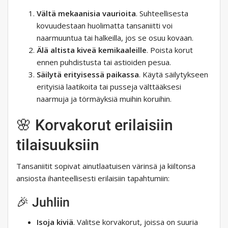
Vältä mekaanisia vaurioita
. Suhteellisesta
kovuudestaan ​​huolimatta tansaniitti voi
naarmuuntua tai halkeilla, jos se osuu kovaan.
Älä altista kiveä kemikaaleille
. Poista korut
ennen puhdistusta tai astioiden pesua.
Säilytä erityisessä paikassa
. Käytä säilytykseen
erityisiä laatikoita tai pusseja välttääksesi
naarmuja ja törmäyksiä muihin koruihin.
🌸 Korvakorut erilaisiin
tilaisuuksiin
Tansaniitit sopivat ainutlaatuisen värinsä ja kiiltonsa
ansiosta ihanteellisesti erilaisiin tapahtumiin:
🎉 Juhliin
Isoja kiviä
. Valitse korvakorut, joissa on suuria