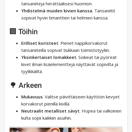
tansaniiteja herättääksesi huomion.
Yhdistelmä muiden kivien kanssa
. Tansaniitit
sopivat hyvin timanttien tai helmien kanssa.
🏢 Töihin
Erilliset koristeet
. Pienet nappikorvakorut
tansaniiteilla sopivat tiukkaan toimistotyyliin.
Yksinkertaiset lomakkeet
. Soikeat tai pyöreät
kivet ilman lisäelementtejä näyttävät sopivilta ja
tyylikkäiltä.
🌳 Arkeen
Mukavuus
. Valitse päivittäiseen käyttöön kevyet
korvakorut pienillä kivillä.
Neutraalit metalliset sävyt
. Hopea tai valkoinen
kulta sopii kaikkiin asuihin.