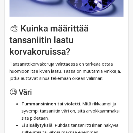
🎨 Kuinka määrittää
tansaniitin laatu
korvakoruissa?
Tansaniittikorvakoruja valittaessa on tärkeää ottaa
huomioon itse kiven laatu. Tässä on muutamia vinkkejä,
jotka auttavat sinua tekemään oikean valinnan:
🧐 Väri
Tummansininen tai violetti
. Mitä rikkaampi ja
syvempi tansaniitin väri on, sitä arvokkaammaksi
sitä pidetään.
Ei sisällytyksiä
. Puhdas tansaniitti ilman näkyviä
sulkeumia tai vikoja maksaa enemmän.