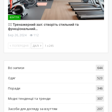
ВЗУТТЯ
🏋️‍♀️ Тренажерний зал: створіть стильний та
функціональний…
Бер 26, 2024
112
ПОПЕРЕДНЯ
ДАЛІ
1 з 245
Всі записи
644
Одяг
523
Поради
346
Модні тенденції та тренди
307
Засоби для догляду за взуттям
207