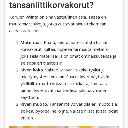
tansaniittikorvakorut?
Korujen valinta on aina vastuullinen asia. Tässä on
muutamia vinkkejä, jotka auttavat sinua tekemään
oikean
valinnan
:
Materiaali
. Päätä, mistä materiaalista haluat
korvakorut: kultaa, hopeaa tai muuta metallia.
Jokaisella materiaalilla on omat ominaisuutensa ja
se sopii eri tilanteisiin.
Kiven koko
. Valitse tansaniittikoko tyylisi ja
mieltymystesi mukaan. Suuret kivet näyttävät
ylellisiltä, ​​mutta voivat olla raskaita, kun taas
pienet kivet ovat ihanteellisia jokapäiväiseen
käyttöön.
Kiven muoto
. Tansaniitit voivat olla eri muotoisia:
soikea, pyöreä, neliö jne. Valitse niistä joista pidät
eniten.