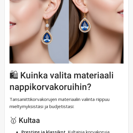
🛍️ Kuinka valita materiaali
nappikorvakoruihin?
Tansaniittikorvakorujen materiaalin valinta riippuu
mieltymyksistäsi ja budjetistasi:
🥇 Kultaa
Prestige ja klassikot
. Kultaisia ​​korvakoruja