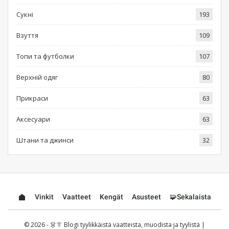
Сукні
193
Взуття
109
Топи та футболки
107
Верхній одяг
80
Прикраси
63
Аксесуари
63
Штани та джинси
32
Vinkit
Vaatteet
Kengät
Asusteet
🧩Sekalaista
© 2026 - 👗👔 Blogi tyylikkäistä vaatteista, muodista ja tyylistä |