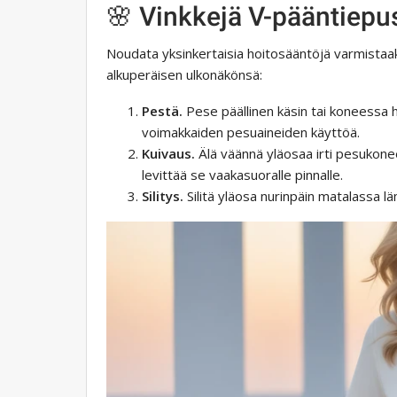
🌸 Vinkkejä V-pääntiepu
Noudata yksinkertaisia ​​hoitosääntöjä varmistaak
alkuperäisen ulkonäkönsä:
Pestä.
Pese päällinen käsin tai koneessa 
voimakkaiden pesuaineiden käyttöä.
Kuivaus.
Älä väännä yläosaa irti pesukonee
levittää se vaakasuoralle pinnalle.
Silitys.
Silitä yläosa nurinpäin matalassa l