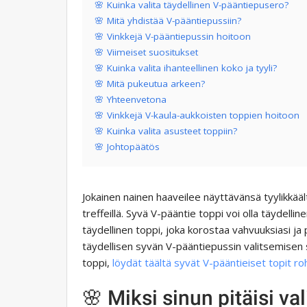
🌸 Kuinka valita täydellinen V-pääntiepusero?
🌸 Mitä yhdistää V-pääntiepussiin?
🌸 Vinkkejä V-pääntiepussin hoitoon
🌸 Viimeiset suositukset
🌸 Kuinka valita ihanteellinen koko ja tyyli?
🌸 Mitä pukeutua arkeen?
🌸 Yhteenvetona
🌸 Vinkkejä V-kaula-aukkoisten toppien hoitoon
🌸 Kuinka valita asusteet toppiin?
🌸 Johtopäätös
Jokainen nainen haaveilee näyttävänsä tyylikkäältä
treffeillä. Syvä V-pääntie toppi voi olla täydellinen
täydellinen toppi, joka korostaa vahvuuksiasi ja
täydellisen syvän V-pääntiepussin valitsemisen sa
toppi,
löydät täältä syvät V-pääntieiset topit ro
🌸 Miksi sinun pitäisi va