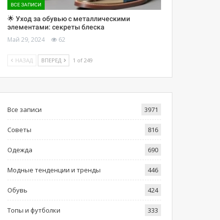
ВСЕ ЗАПИСИ
🌟 Уход за обувью с металлическими
элементами: секреты блеска
Май 29, 2024
62
НАЗАД
ВПЕРЕД
1 of 249
Все записи
3971
Советы
816
Одежда
690
Модные тенденции и тренды
446
Обувь
424
Топы и футболки
333