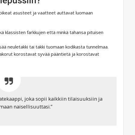
iepussiin?
a oikeat asusteet ja vaatteet auttavat luomaan
kä klassisten farkkujen että minkä tahansa pituisen
isää neuletakki tai takki tuomaan kodikasta tunnelmaa.
lakorut korostavat syvää pääntietä ja korostavat
ekaappi, joka sopii kaikkiin tilaisuuksiin ja
maan naisellisuuttasi.”