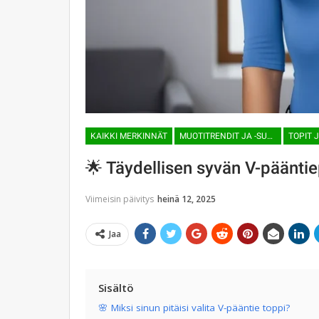
KAIKKI MERKINNÄT
MUOTITRENDIT JA -SUUNTAUKSET
TOPIT J
🌟 Täydellisen syvän V-päänti
Viimeisin päivitys
heinä 12, 2025
Jaa
Sisältö
🌸 Miksi sinun pitäisi valita V-pääntie toppi?