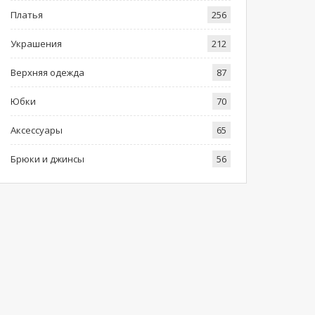
Платья
256
Украшения
212
Верхняя одежда
87
Юбки
70
Аксессуары
65
Брюки и джинсы
56