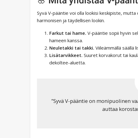
🌸 Mitä yhdistää V-päänt
Syvä V-pääntie voi olla lookisi keskipiste, mutt
harmonisen ja täydellisen lookin.
Farkut tai hame.
V-pääntie sopii hyvin se
hameen kanssa.
Neuletakki tai takki.
Viileämmällä säällä l
Lisätarvikkeet.
Suuret korvakorut tai kau
dekoltee-aluetta.
”Syvä V-pääntie on monipuolinen vaat
auttaa korosta