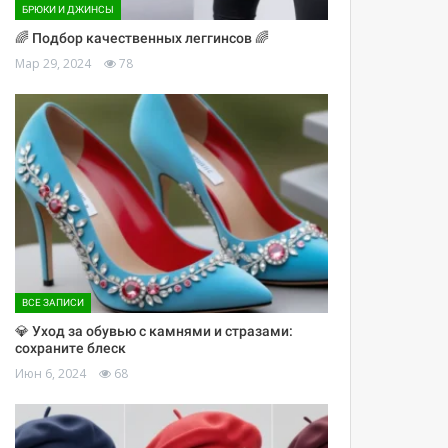
БРЮКИ И ДЖИНСЫ
🌈 Подбор качественных леггинсов 🌈
Мар 29, 2024
78
ВСЕ ЗАПИСИ
💎 Уход за обувью с камнями и стразами:
сохраните блеск
Июн 6, 2024
68