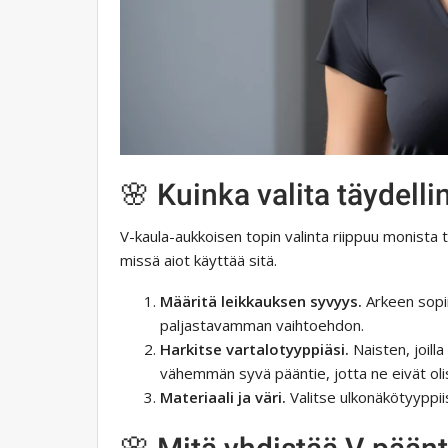
🌸 Kuinka valita täydell
V-kaula-aukkoisen topin valinta riippuu monista 
missä aiot käyttää sitä.
Määritä leikkauksen syvyys.
Arkeen sopii
paljastavamman vaihtoehdon.
Harkitse vartalotyyppiäsi.
Naisten, joilla
vähemmän syvä pääntie, jotta ne eivät olisi 
Materiaali ja väri.
Valitse ulkonäkötyyppiis