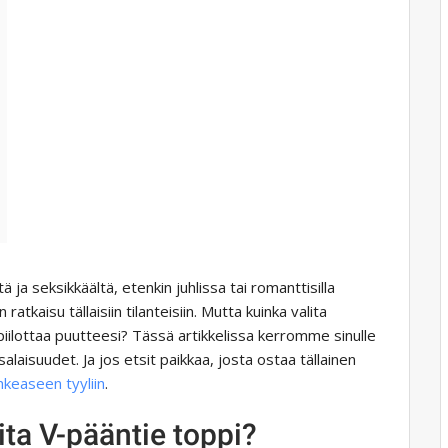
 ja seksikkäältä, etenkin juhlissa tai romanttisilla
 ratkaisu tällaisiin tilanteisiin. Mutta kuinka valita
 piilottaa puutteesi? Tässä artikkelissa kerromme sinulle
laisuudet. Ja jos etsit paikkaa, josta ostaa tällainen
hkeaseen tyyliin
.
lita V-pääntie toppi?