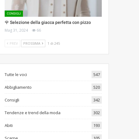
CONSIGLI
🌹 Selezione della giacca perfetta con pizzo
Mag 31, 2024
66
PREV
PROSSIMA
1 di 245
Tutte le voci
547
Abbigliamento
520
Consigli
342
Tendenze e trend della moda
302
Abiti
193
Scarpe
105