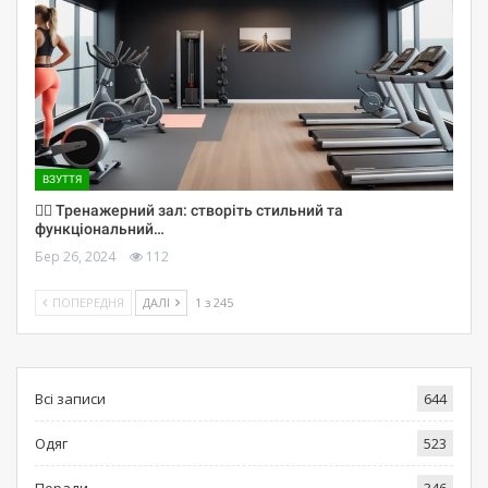
ВЗУТТЯ
🏋️‍♀️ Тренажерний зал: створіть стильний та
функціональний…
Бер 26, 2024
112
ПОПЕРЕДНЯ
ДАЛІ
1 з 245
Всі записи
644
Одяг
523
Поради
346