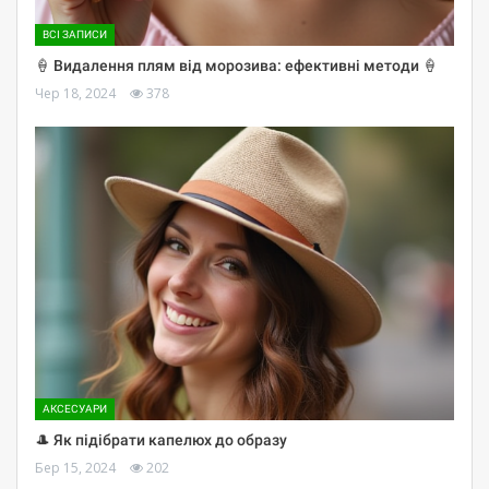
ВСІ ЗАПИСИ
🍦 Видалення плям від морозива: ефективні методи 🍦
Чер 18, 2024
378
АКСЕСУАРИ
🎩 Як підібрати капелюх до образу
Бер 15, 2024
202