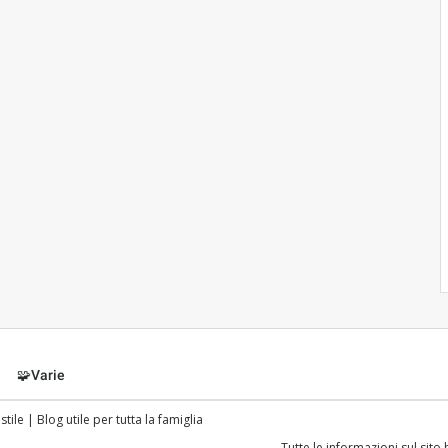
🧩Varie
ile | Blog utile per tutta la famiglia
Tutte le informazioni sul sito