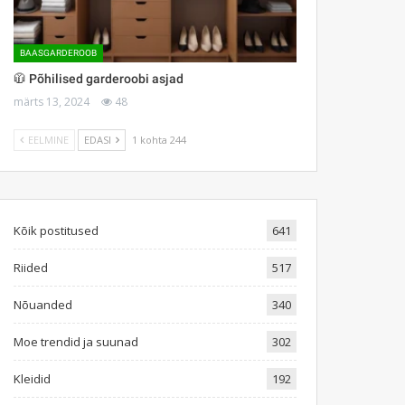
BAASGARDEROOB
🧥 Põhilised garderoobi asjad
märts 13, 2024
48
EELMINE
EDASI
1 kohta 244
Kõik postitused
641
Riided
517
Nõuanded
340
Moe trendid ja suunad
302
Kleidid
192