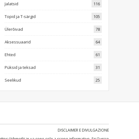
Jalatsid
116
Topid ja T-särgid
105
Ülerõivad
78
Aksessuaarid
64
Ehted
61
Püksid ja teksad
31
Seelikud
25
DISCLAIMER E DIVULGAZIONE
https://shmotki.in.ua
sono solo a scopo informativo. Sei l'unico