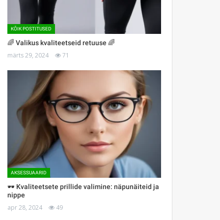
KÕIK POSTITUSED
🌈 Valikus kvaliteetseid retuuse 🌈
märts 29, 2024
71
AKSESSUAARID
🕶 Kvaliteetsete prillide valimine: näpunäiteid ja
nippe
apr 28, 2024
49