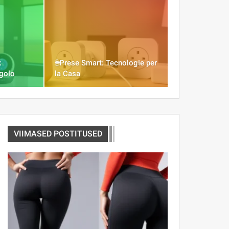
:
🌐Prese Smart: Tecnologie per
ngolo
la Casa
VIIMASED POSTITUSED