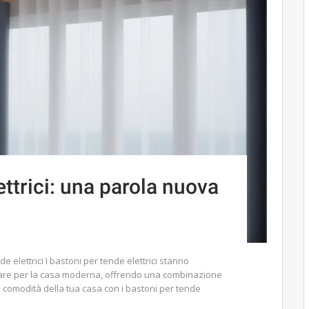
ettrici: una parola nuova
 elettrici I bastoni per tende elettrici stanno
are per la casa moderna, offrendo una combinazione
 la comodità della tua casa con i bastoni per tende