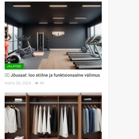
JALATSID
🏋️‍♀️ Jõusaal: loo stiilne ja funktsionaalne välimus
märts 26, 2024
49