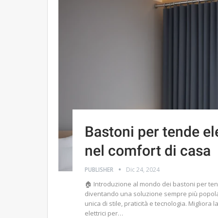
Bastoni per tende el
nel comfort di casa
PUBLISHER
Dic 24, 2024
🏠 Introduzione al mondo dei bastoni per tende
diventando una soluzione sempre più popol
unica di stile, praticità e tecnologia. Migliora
elettrici per…