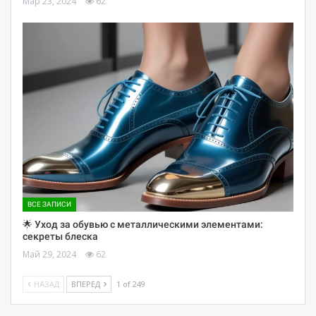
Мар 23, 2024
62
ВСЕ ЗАПИСИ
🌟 Уход за обувью с металлическими элементами:
секреты блеска
Май 29, 2024
62
НАЗАД
ВПЕРЕД
1 of 249