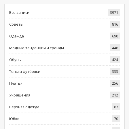
Все записи
3971
Советы
816
Одежда
690
Модные тенденции и тренды
446
Обувь
424
Топы и футболки
333
Платья
256
Украшения
212
Верхняя одежда
87
Юбки
70