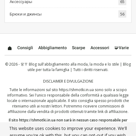
Аксессуары
65
Брюки и джинсы
56
Consigli
Abbigliamento
Scarpe
Accessori
🧩Varie
© 2026 - 👗👔 Blog sull'abbigliamento alla moda, la moda e lo stile | Blog
utile per tutta la famiglia | Tutti i diritti riservati.
DISCLAIMER E DIVULGAZIONE
Tutte le informazioni sul sito
https://shmotki.in.ua
sono solo a scopo
informativo. Sei l'unico responsabile della conformità a qualsiasi legge
locale o internazionale applicabile. Il sito consiglia spesso prodotti che
riteniamo utili ai nostri lettori. Potremmo ricevere commissioni di
affiliazione dalla vendita di prodotti ottenuti tramite link di affiliazione.
Il sito
https://shmotki.in.ua
non sarà in nessun caso responsabile per
danni, diretti o indiretti, che dovessero derivare dall'uso o dall'abuso
This website uses cookies to improve your experience. We'll
delle informazioni qui pubblicate. Continuando, dichiari di aver letto e
assume you're ok with this, but you can opt-out if you wish.