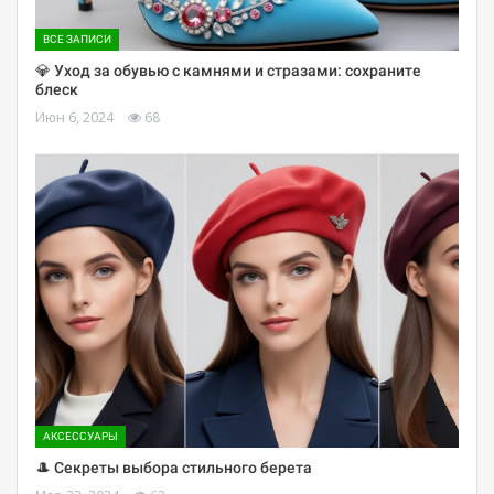
ВСЕ ЗАПИСИ
💎 Уход за обувью с камнями и стразами: сохраните
блеск
Июн 6, 2024
68
АКСЕССУАРЫ
🎩 Секреты выбора стильного берета