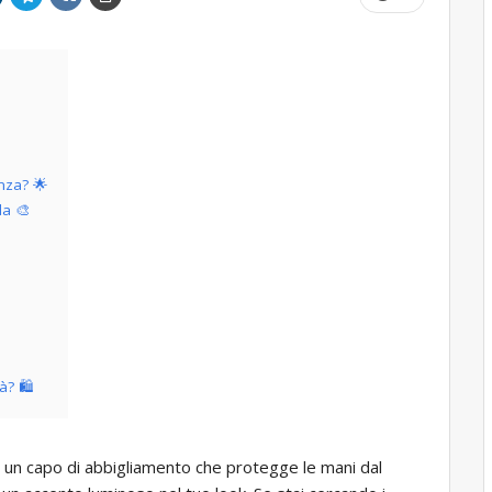
nza? 🌟
da 🎨
à? 🛍️
 un capo di abbigliamento che protegge le mani dal