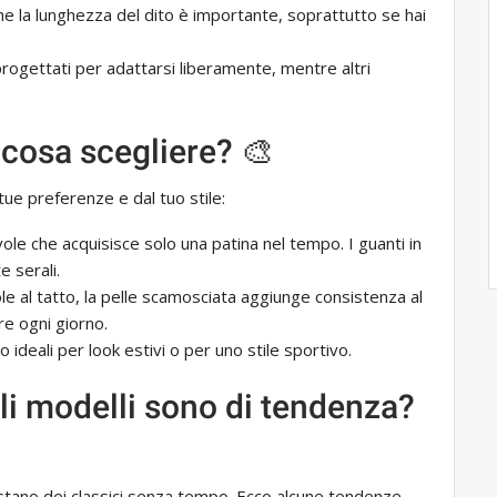
he la lunghezza del dito è importante, soprattutto se hai
 progettati per adattarsi liberamente, mentre altri
: cosa scegliere? 🎨
tue preferenze e dal tuo stile:
vole che acquisisce solo una patina nel tempo. I guanti in
e serali.
le al tatto, la pelle scamosciata aggiunge consistenza al
re ogni giorno.
 ideali per look estivi o per uno stile sportivo.
li modelli sono di tendenza?
stano dei classici senza tempo. Ecco alcune tendenze