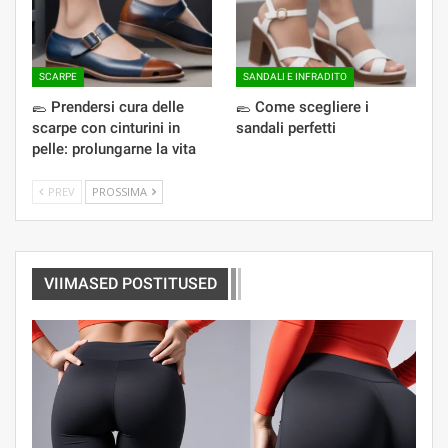
SCARPE
SANDALI E INFRADITO
🥿 Prendersi cura delle
🥿 Come scegliere i
scarpe con cinturini in
sandali perfetti
pelle: prolungarne la vita
PREV
PROSSIMA
VIIMASED POSTITUSED