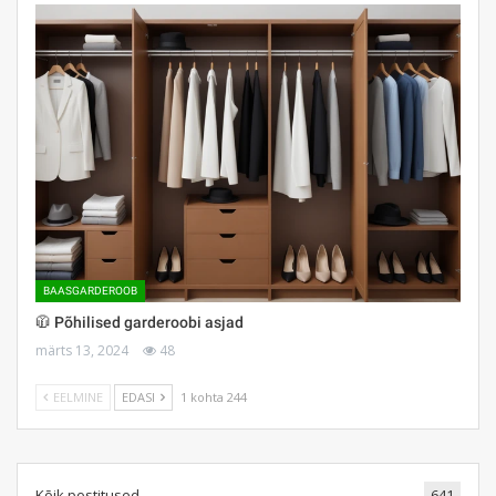
BAASGARDEROOB
🧥 Põhilised garderoobi asjad
märts 13, 2024
48
EELMINE
EDASI
1 kohta 244
Kõik postitused
641