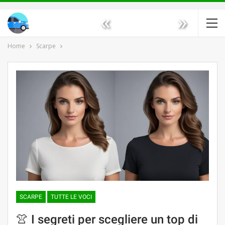
«
»
Home
Scarpe
SCARPE
TUTTE LE VOCI
👚 I segreti per scegliere un top di