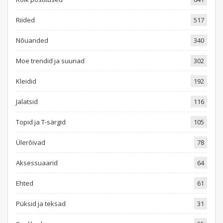
Riided
517
Nõuanded
340
Moe trendid ja suunad
302
Kleidid
192
Jalatsid
116
Topid ja T-särgid
105
Ülerõivad
78
Aksessuaarid
64
Ehted
61
Püksid ja teksad
31