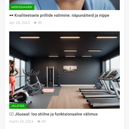
AKSESSUAARID
🕶 Kvaliteetsete prillide valimine: näpunäiteid ja nippe
apr 28, 2024
49
JALATSID
🏋️‍♀️ Jõusaal: loo stiilne ja funktsionaalne välimus
märts 26, 2024
49