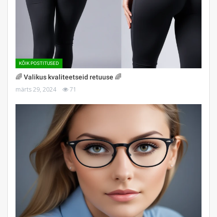
KÕIK POSTITUSED
🌈 Valikus kvaliteetseid retuuse 🌈
märts 29, 2024
71