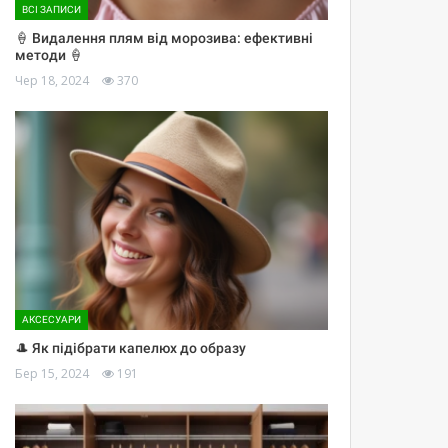
ВСІ ЗАПИСИ
🍦 Видалення плям від морозива: ефективні
методи 🍦
Чер 18, 2024
370
АКСЕСУАРИ
🎩 Як підібрати капелюх до образу
Бер 15, 2024
191