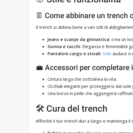
👖 Come abbinare un trench con
Il trench si abbina bene a vari stili di abbigliame
Jeans e scarpe da ginnastica
: crea un lo
Gonna e tacchi
: Eleganza e femminilità ga
Pantaloni cargo e stivali:
stile
audace e 
💼 Accessori per completare i
Cintura larga che sottolinea la vita.
Occhiali eleganti per proteggersi dal sole 
Una borsa in pelle che aggiungerà raffinat
🛠️ Cura del trench
Affinché il tuo trench duri a lungo e mantenga i
Pulizia
: le macchie devono essere rimoss