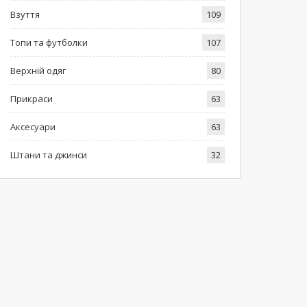
Взуття
109
Топи та футболки
107
Верхній одяг
80
Прикраси
63
Аксесуари
63
Штани та джинси
32