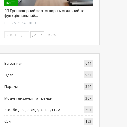
ВЗУТТЯ
🏋️‍♀️ Тренажерний зал: створіть стильний та
функціональний…
Бер 26, 2024
101
ПОПЕРЕДНЯ
ДАЛІ
1 з 245
Всі записи
644
Одяг
523
Поради
346
Модні тенденції та тренди
307
Засоби для догляду за взуттям
207
Сукні
193