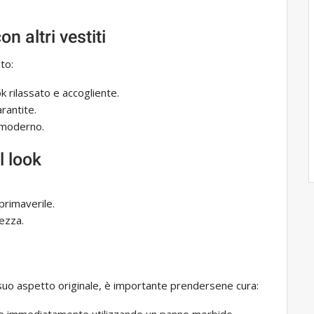
 altri vestiti
nto:
ok rilassato e accogliente.
rantite.
moderno.
l look
primaverile.
ezza.
l suo aspetto originale, è importante prendersene cura:
e immediatamente utilizzando un panno morbido.