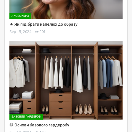
АКСЕСУАРИ
🎩 Як підібрати капелюх до образу
Бер 15, 2024
201
БАЗОВИЙ ГАРДЕРОБ
🧥 Основи базового гардеробу