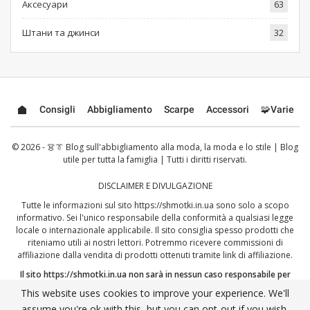
Аксесуари
63
Штани та джинси
32
Consigli
Abbigliamento
Scarpe
Accessori
🧩Varie
© 2026 - 👗👔 Blog sull'abbigliamento alla moda, la moda e lo stile | Blog
utile per tutta la famiglia | Tutti i diritti riservati.
DISCLAIMER E DIVULGAZIONE
Tutte le informazioni sul sito
https://shmotki.in.ua
sono solo a scopo
informativo. Sei l'unico responsabile della conformità a qualsiasi legge
locale o internazionale applicabile. Il sito consiglia spesso prodotti che
riteniamo utili ai nostri lettori. Potremmo ricevere commissioni di
affiliazione dalla vendita di prodotti ottenuti tramite link di affiliazione.
Il sito
https://shmotki.in.ua
non sarà in nessun caso responsabile per
danni, diretti o indiretti, che dovessero derivare dall'uso o dall'abuso
This website uses cookies to improve your experience. We'll
delle informazioni qui pubblicate. Continuando, dichiari di aver letto e
assume you're ok with this, but you can opt-out if you wish.