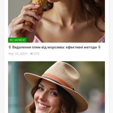
ВСІ ЗАПИСИ
🍦 Видалення плям від морозива: ефективні методи 🍦
Чер 18, 2024
378