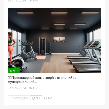
Бер 13, 2024
194
ВЗУТТЯ
🏋️‍♀️ Тренажерний зал: створіть стильний та
функціональний…
Бер 26, 2024
112
ПОПЕРЕДНЯ
ДАЛІ
1 з 245