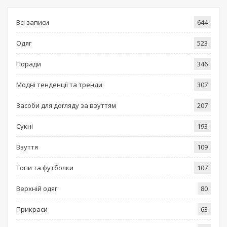
Всі записи
644
Одяг
523
Поради
346
Модні тенденції та тренди
307
Засоби для догляду за взуттям
207
Сукні
193
Взуття
109
Топи та футболки
107
Верхній одяг
80
Прикраси
63