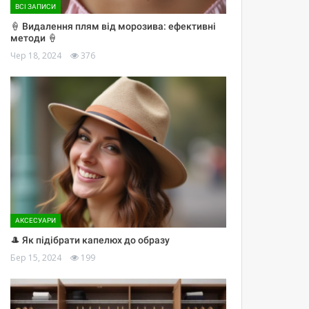
ВСІ ЗАПИСИ
🍦 Видалення плям від морозива: ефективні
методи 🍦
Чер 18, 2024
376
АКСЕСУАРИ
🎩 Як підібрати капелюх до образу
Бер 15, 2024
199