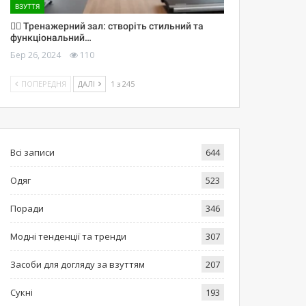
ВЗУТТЯ
🏋️‍♀️ Тренажерний зал: створіть стильний та
функціональний…
Бер 26, 2024
110
ПОПЕРЕДНЯ
ДАЛІ
1 з 245
Всі записи
644
Одяг
523
Поради
346
Модні тенденції та тренди
307
Засоби для догляду за взуттям
207
Сукні
193