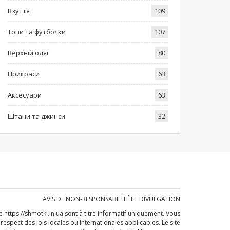
Взуття
109
Топи та футболки
107
Верхній одяг
80
Прикраси
63
Аксесуари
63
Штани та джинси
32
AVIS DE NON-RESPONSABILITÉ ET DIVULGATION
te
https://shmotki.in.ua
sont à titre informatif uniquement. Vous
espect des lois locales ou internationales applicables. Le site