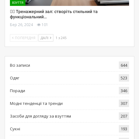
ВЗУТТЯ
🏋️‍♀️ Тренажерний зал: створіть стильний та
функціональний…
Бер 26, 2024
101
ПОПЕРЕДНЯ
ДАЛІ
1 з 245
Всі записи
644
Одяг
523
Поради
346
Модні тенденції та тренди
307
Засоби для догляду за взуттям
207
Сукні
193