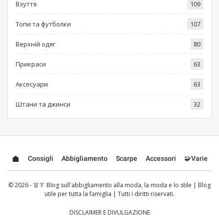
Взуття
109
Топи та футболки
107
Верхній одяг
80
Прикраси
63
Аксесуари
63
Штани та джинси
32
Consigli
Abbigliamento
Scarpe
Accessori
🧩Varie
© 2026 - 👗👔 Blog sull'abbigliamento alla moda, la moda e lo stile | Blog
utile per tutta la famiglia | Tutti i diritti riservati.
DISCLAIMER E DIVULGAZIONE