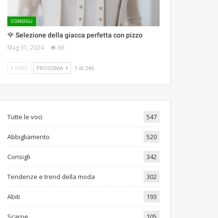
CONSIGLI
🌹 Selezione della giacca perfetta con pizzo
Mag 31, 2024
66
PREV
PROSSIMA
1 di 245
Tutte le voci
547
Abbigliamento
520
Consigli
342
Tendenze e trend della moda
302
Abiti
193
Scarpe
105