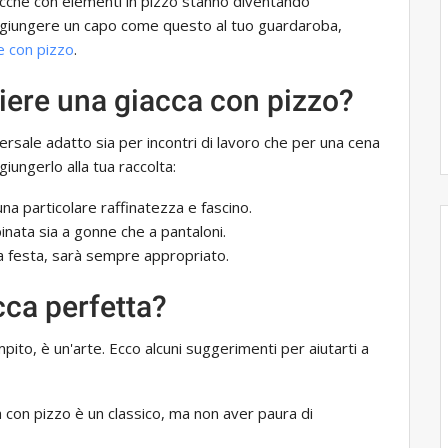
giacche con elementi in pizzo stanno diventando
aggiungere un capo come questo al tuo guardaroba,
e con pizzo
.
iere una giacca con pizzo?
rsale adatto sia per incontri di lavoro che per una cena
iungerlo alla tua raccolta:
una particolare raffinatezza e fascino.
inata sia a gonne che a pantaloni.
alla festa, sarà sempre appropriato.
cca perfetta?
pito, è un'arte. Ecco alcuni suggerimenti per aiutarti a
a con pizzo è un classico, ma non aver paura di