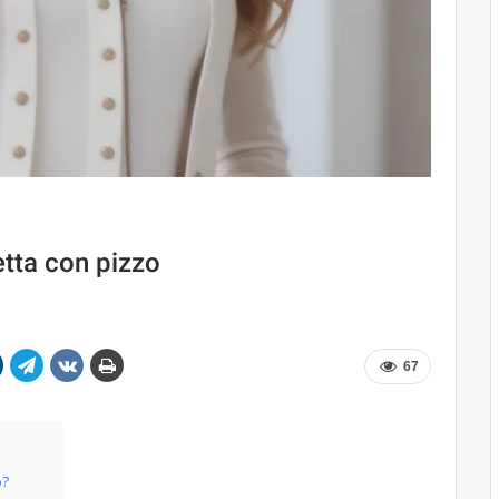
etta con pizzo
67
o?