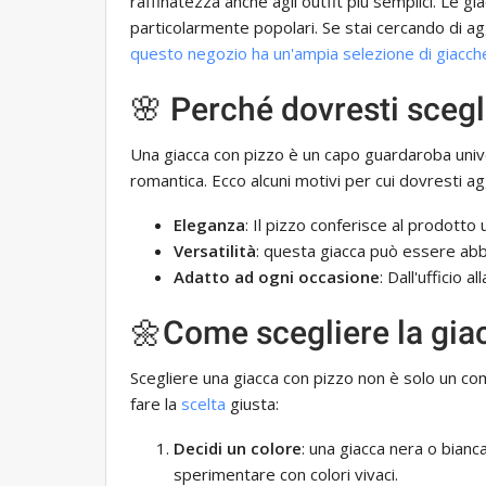
raffinatezza anche agli outfit più semplici. Le 
particolarmente popolari. Se stai cercando di 
questo negozio ha un'ampia selezione di giacch
🌸 Perché dovresti scegl
Una giacca con pizzo è un capo guardaroba unive
romantica. Ecco alcuni motivi per cui dovresti agg
Eleganza
: Il pizzo conferisce al prodotto 
Versatilità
: questa giacca può essere abb
Adatto ad ogni occasione
: Dall'ufficio 
🌼Come scegliere la gia
Scegliere una giacca con pizzo non è solo un com
fare la
scelta
giusta:
Decidi un colore
: una giacca nera o bianc
sperimentare con colori vivaci.