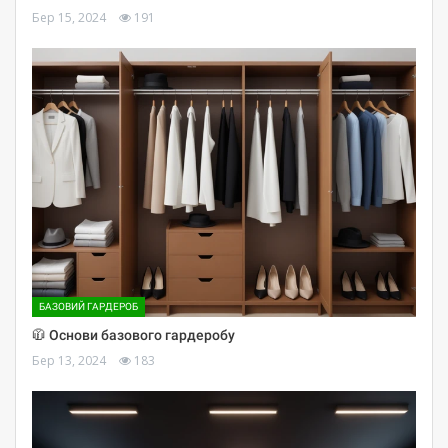
Бер 15, 2024
191
БАЗОВИЙ ГАРДЕРОБ
🧥 Основи базового гардеробу
Бер 13, 2024
183