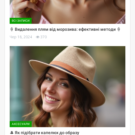
ВСІ ЗАПИСИ
🍦 Видалення плям від морозива: ефективні методи 🍦
Чер 18, 2024
370
АКСЕСУАРИ
🎩 Як підібрати капелюх до образу