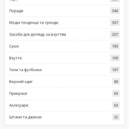
Поради
346
Модні тенденції та тренди
307
Засоби для догляду за взуттям
207
Сукні
193
Взуття
109
Топи та футболки
107
Верхній одяг
80
Прикраси
63
Аксесуари
63
Штани та джинси
32