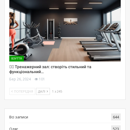
ВЗУТТЯ
🏋️‍♀️ Тренажерний зал: створіть стильний та
функціональний…
Бер 26, 2024
101
ПОПЕРЕДНЯ
ДАЛІ
1 з 245
Всі записи
644
Одяг
523