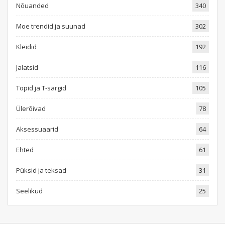
Nõuanded
340
Moe trendid ja suunad
302
Kleidid
192
Jalatsid
116
Topid ja T-särgid
105
Ülerõivad
78
Aksessuaarid
64
Ehted
61
Püksid ja teksad
31
Seelikud
25