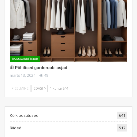
BAASGARDEROOB
🧥 Põhilised garderoobi asjad
märts 13, 2024
48
EELMINE
EDASI
1 kohta 244
Kõik postitused
641
Riided
517