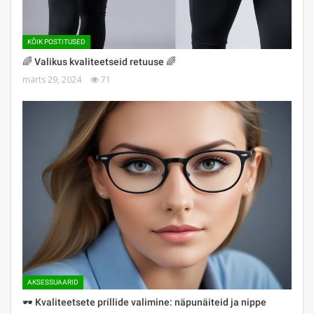
KÕIK POSTITUSED
🌈 Valikus kvaliteetseid retuuse 🌈
märts 29, 2024
71
AKSESSUAARID
🕶 Kvaliteetsete prillide valimine: näpunäiteid ja nippe