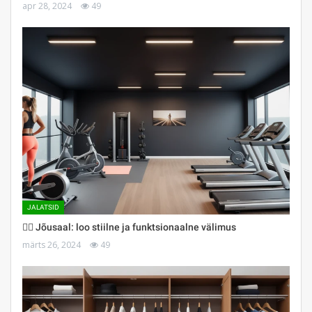
apr 28, 2024
49
JALATSID
🏋️‍♀️ Jõusaal: loo stiilne ja funktsionaalne välimus
märts 26, 2024
49