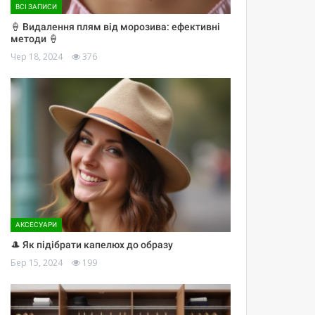
ВСІ ЗАПИСИ
🍦 Видалення плям від морозива: ефективні
методи 🍦
Чер 18, 2024
376
АКСЕСУАРИ
🎩 Як підібрати капелюх до образу
Бер 15, 2024
199