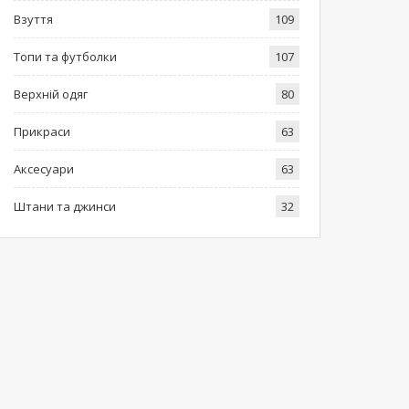
Взуття
109
Топи та футболки
107
Верхній одяг
80
Прикраси
63
Аксесуари
63
Штани та джинси
32