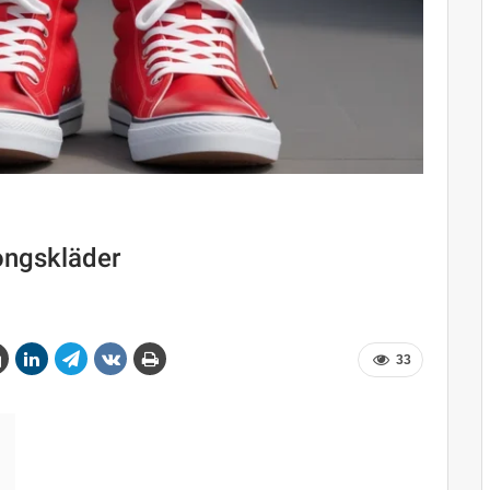
songskläder
33