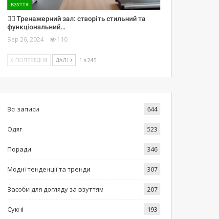
ВЗУТТЯ
🏋️‍♀️ Тренажерний зал: створіть стильний та
функціональний…
Бер 26, 2024
110
ПОПЕРЕДНЯ
ДАЛІ
1 з 245
Всі записи
644
Одяг
523
Поради
346
Модні тенденції та тренди
307
Засоби для догляду за взуттям
207
Сукні
193