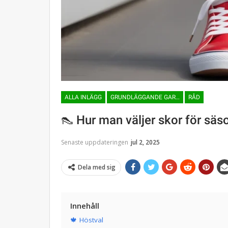
ALLA INLÄGG
GRUNDLÄGGANDE GARDEROB
RÅD
👠 Hur man väljer skor för sä
Senaste uppdateringen
jul 2, 2025
Dela med sig
Innehåll
🍁 Höstval