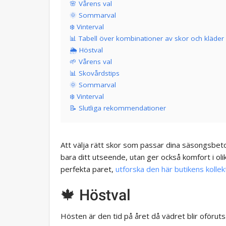
🌸 Vårens val
🌞 Sommarval
❄️ Vinterval
📊 Tabell över kombinationer av skor och kläder
🌦 Höstval
🌱 Vårens val
📊 Skovårdstips
🌞 Sommarval
❄️ Vinterval
📝 Slutliga rekommendationer
Att välja rätt skor som passar dina säsongsbeto
bara ditt utseende, utan ger också komfort i oli
perfekta paret,
utforska den här butikens kollek
🍁 Höstval
Hösten är den tid på året då vädret blir oförut