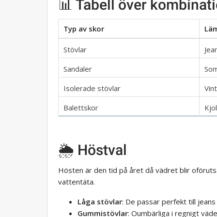
📊 Tabell över kombinati
Typ av skor
Läm
Stövlar
Jean
Sandaler
Som
Isolerade stövlar
Vin
Balettskor
Kjo
🌦 Höstval
Hösten är den tid på året då vädret blir oföru
vattentäta.
Låga stövlar
: De passar perfekt till jean
Gummistövlar
: Oumbärliga i regnigt väder