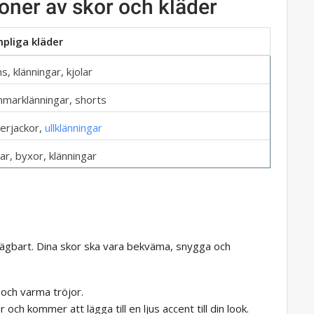
oner av skor och kläder
pliga kläder
s, klänningar, kjolar
marklänningar, shorts
terjackor,
ullklänningar
lar, byxor, klänningar
tsägbart. Dina skor ska vara bekväma, snygga och
s och varma tröjor.
 och kommer att lägga till en ljus accent till din look.