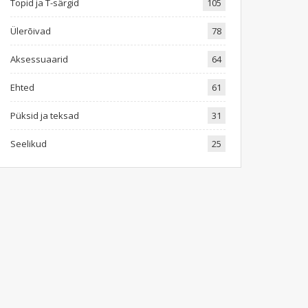
Topid ja T-särgid
105
Ülerõivad
78
Aksessuaarid
64
Ehted
61
Püksid ja teksad
31
Seelikud
25