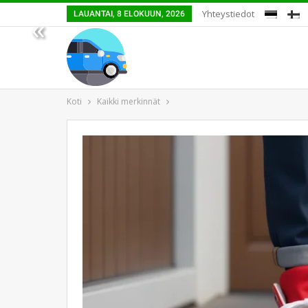
Yhteystiedot
LAUANTAI, 8 ELOKUUN, 2026
«
Koti
Kaikki merkinnät