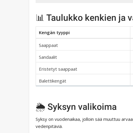
📊 Taulukko kenkien ja v
Kengän tyyppi
Saappaat
Sandaalit
Eristetyt saappaat
Balettikengät
🌦 Syksyn valikoima
Syksy on vuodenaikaa, jolloin sää muuttuu arvaam
vedenpitäviä.