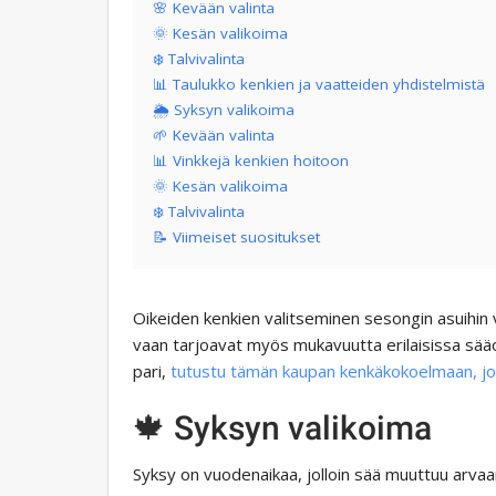
🌸 Kevään valinta
🌞 Kesän valikoima
❄️ Talvivalinta
📊 Taulukko kenkien ja vaatteiden yhdistelmistä
🌦 Syksyn valikoima
🌱 Kevään valinta
📊 Vinkkejä kenkien hoitoon
🌞 Kesän valikoima
❄️ Talvivalinta
📝 Viimeiset suositukset
Oikeiden kenkien valitseminen sesongin asuihin v
vaan tarjoavat myös mukavuutta erilaisissa sääol
pari,
tutustu tämän kaupan kenkäkokoelmaan, joka
🍁 Syksyn valikoima
Syksy on vuodenaikaa, jolloin sää muuttuu arvaa