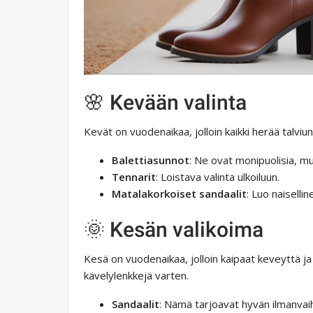
🌸 Kevään valinta
Kevät on vuodenaikaa, jolloin kaikki herää talviun
Balettiasunnot
: Ne ovat monipuolisia, m
Tennarit
: Loistava valinta ulkoiluun.
Matalakorkoiset sandaalit
: Luo naiselli
🌞 Kesän valikoima
Kesä on vuodenaikaa, jolloin kaipaat keveyttä ja 
kävelylenkkejä varten.
Sandaalit
: Nämä tarjoavat hyvän ilmanvaihd