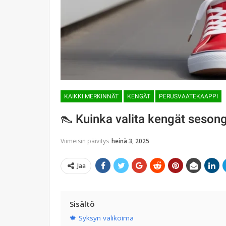
KAIKKI MERKINNÄT
KENGÄT
PERUSVAATEKAAPPI
👠 Kuinka valita kengät sesong
Viimeisin päivitys
heinä 3, 2025
Jaa
Sisältö
🍁 Syksyn valikoima