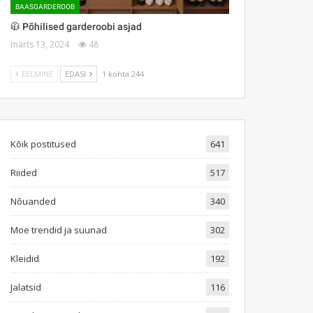
BAASGARDEROOB
🧥 Põhilised garderoobi asjad
märts 13, 2024
48
EELMINE
EDASI
1 kohta 244
Kõik postitused
641
Riided
517
Nõuanded
340
Moe trendid ja suunad
302
Kleidid
192
Jalatsid
116