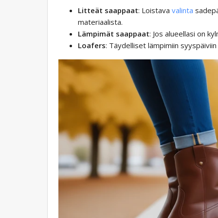
Litteät saappaat
: Loistava
valinta
sadepäi
materiaalista.
Lämpimät saappaat
: Jos alueellasi on k
Loafers
: Täydelliset lämpimiin syyspäiviin