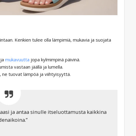
lintaan. Kenkien tulee olla lämpimiä, mukavia ja suojata
 ja
mukavuutta
jopa kylmimpinä päivinä.
umista vastaan ​​jäällä ja lumella.
n, ne tuovat lämpöä ja viihtyisyyttä.
aasi ja antaa sinulle itseluottamusta kaikkina
denaikoina.”