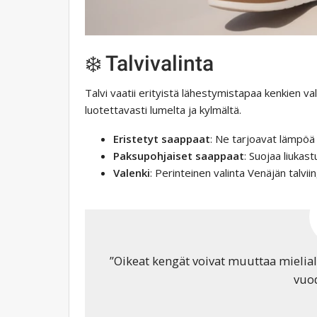
❄️ Talvivalinta
Talvi vaatii erityistä lähestymistapaa kenkien va
luotettavasti lumelta ja kylmältä.
Eristetyt saappaat
: Ne tarjoavat lämpöä
Paksupohjaiset saappaat
: Suojaa liukast
Valenki
: Perinteinen valinta Venäjän talvii
”Oikeat kengät voivat muuttaa mielial
vuo