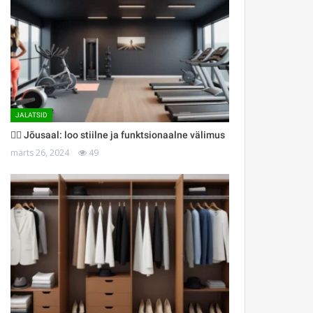
JALATSID
🏋️‍♀️ Jõusaal: loo stiilne ja funktsionaalne välimus
märts 26, 2024
49