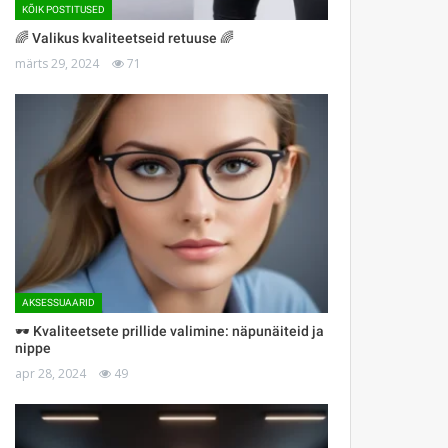
KÕIK POSTITUSED
🌈 Valikus kvaliteetseid retuuse 🌈
märts 29, 2024
71
AKSESSUAARID
🕶 Kvaliteetsete prillide valimine: näpunäiteid ja
nippe
apr 28, 2024
49