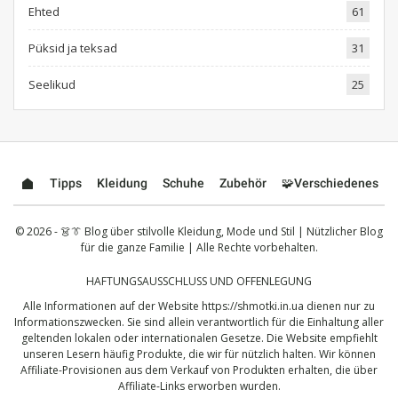
Ehted
61
Püksid ja teksad
31
Seelikud
25
Tipps
Kleidung
Schuhe
Zubehör
🧩Verschiedenes
© 2026 - 👗👔 Blog über stilvolle Kleidung, Mode und Stil | Nützlicher Blog
für die ganze Familie | Alle Rechte vorbehalten.
HAFTUNGSAUSSCHLUSS UND OFFENLEGUNG
Alle Informationen auf der Website
https://shmotki.in.ua
dienen nur zu
Informationszwecken. Sie sind allein verantwortlich für die Einhaltung aller
geltenden lokalen oder internationalen Gesetze. Die Website empfiehlt
unseren Lesern häufig Produkte, die wir für nützlich halten. Wir können
Affiliate-Provisionen aus dem Verkauf von Produkten erhalten, die über
Affiliate-Links erworben wurden.