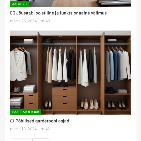
JALATSID
🏋️‍♀️ Jõusaal: loo stiilne ja funktsionaalne välimus
märts 26, 2024
49
BAASGARDEROOB
🧥 Põhilised garderoobi asjad
märts 13, 2024
48