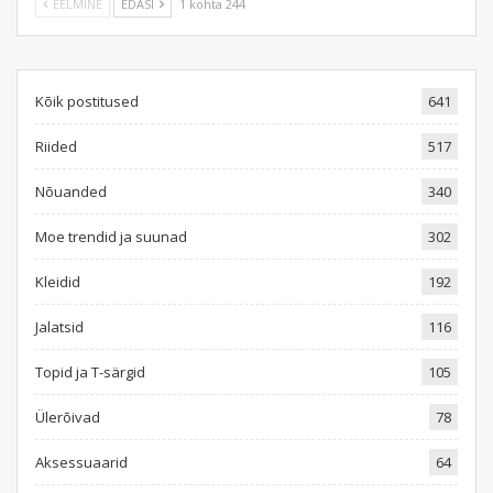
EELMINE
EDASI
1 kohta 244
Kõik postitused
641
Riided
517
Nõuanded
340
Moe trendid ja suunad
302
Kleidid
192
Jalatsid
116
Topid ja T-särgid
105
Ülerõivad
78
Aksessuaarid
64