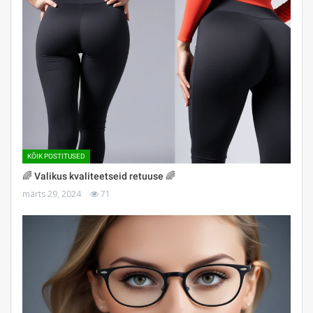
KÕIK POSTITUSED
🌈 Valikus kvaliteetseid retuuse 🌈
märts 29, 2024
71