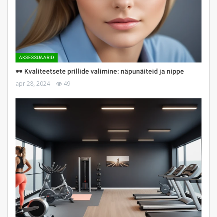
AKSESSUAARID
🕶 Kvaliteetsete prillide valimine: näpunäiteid ja nippe
apr 28, 2024
49