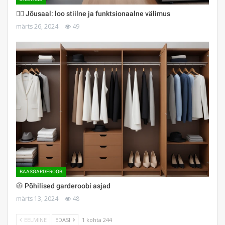
🏋️‍♀️ Jõusaal: loo stiilne ja funktsionaalne välimus
märts 26, 2024
49
BAASGARDEROOB
🧥 Põhilised garderoobi asjad
märts 13, 2024
48
EELMINE
EDASI
1 kohta 244