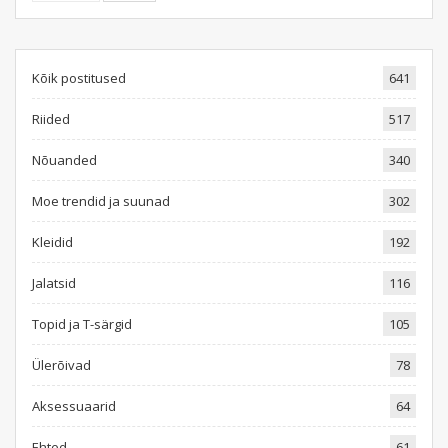
Kõik postitused
641
Riided
517
Nõuanded
340
Moe trendid ja suunad
302
Kleidid
192
Jalatsid
116
Topid ja T-särgid
105
Ülerõivad
78
Aksessuaarid
64
Ehted
61