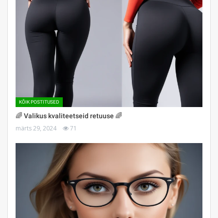
KÕIK POSTITUSED
🌈 Valikus kvaliteetseid retuuse 🌈
märts 29, 2024
71