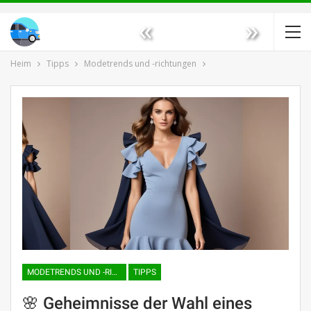
«
»
Heim
Tipps
Modetrends und -richtungen
MODETRENDS UND -RICHTUNGEN
TIPPS
🌸 Geheimnisse der Wahl eines