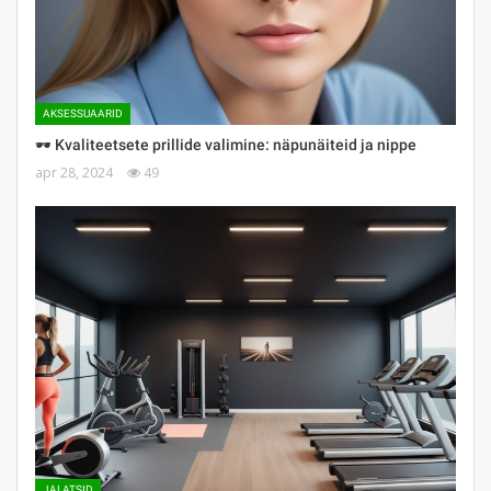
AKSESSUAARID
🕶 Kvaliteetsete prillide valimine: näpunäiteid ja nippe
apr 28, 2024
49
JALATSID