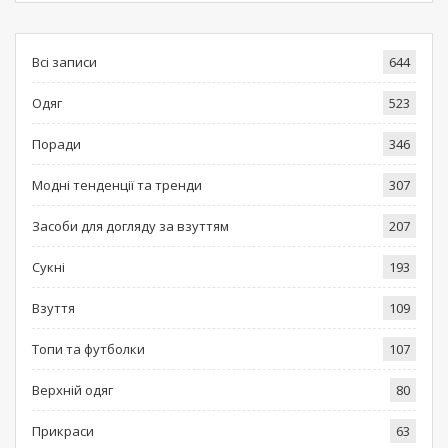
Всі записи
644
Одяг
523
Поради
346
Модні тенденції та тренди
307
Засоби для догляду за взуттям
207
Сукні
193
Взуття
109
Топи та футболки
107
Верхній одяг
80
Прикраси
63