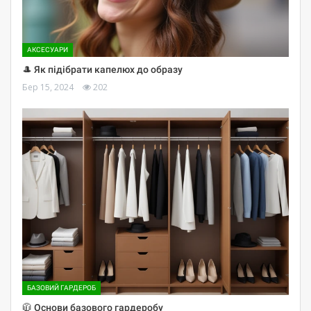
АКСЕСУАРИ
🎩 Як підібрати капелюх до образу
Бер 15, 2024
202
БАЗОВИЙ ГАРДЕРОБ
🧥 Основи базового гардеробу