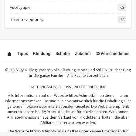
Аксесуари
63
Штани та джинси
32
Tipps
Kleidung
Schuhe
Zubehör
🧩Verschiedenes
© 2026 - 👗👔 Blog über stilvolle Kleidung, Mode und Stil | Nützlicher Blog
für die ganze Familie | Alle Rechte vorbehalten.
HAFTUNGSAUSSCHLUSS UND OFFENLEGUNG
Alle Informationen auf der Website
https://shmotki.in.ua
dienen nur zu
Informationszwecken. Sie sind allein verantwortlich für die Einhaltung aller
geltenden lokalen oder internationalen Gesetze. Die Website empfiehlt
unseren Lesern häufig Produkte, die wir für nützlich halten. Wir können
Affiliate-Provisionen aus dem Verkauf von Produkten erhalten, die über
Affiliate-Links erworben wurden.
Die Website
https://shmotki.in.ua
haftet unter keinen Umständen für