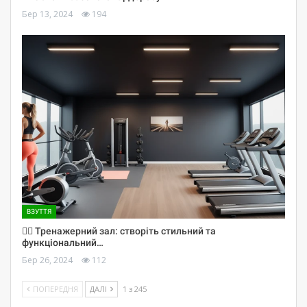
Бер 13, 2024
194
ВЗУТТЯ
🏋️‍♀️ Тренажерний зал: створіть стильний та
функціональний…
Бер 26, 2024
112
ПОПЕРЕДНЯ
ДАЛІ
1 з 245