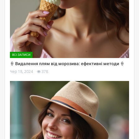
ВСІ ЗАПИСИ
🍦 Видалення плям від морозива: ефективні методи 🍦
Чер 18, 2024
378