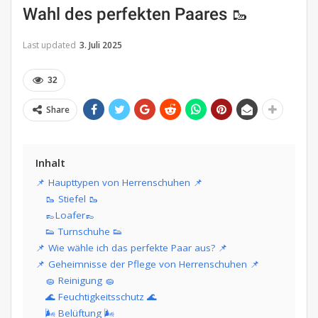
Wahl des perfekten Paares 🥾
Last updated
3. Juli 2025
32
Share
Inhalt
📌 Haupttypen von Herrenschuhen 📌
🥾 Stiefel 🥾
👞Loafer👞
👟 Turnschuhe 👟
📌 Wie wähle ich das perfekte Paar aus? 📌
📌 Geheimnisse der Pflege von Herrenschuhen 📌
🧽 Reinigung 🧽
🌊 Feuchtigkeitsschutz 🌊
🌬️ Belüftung 🌬️