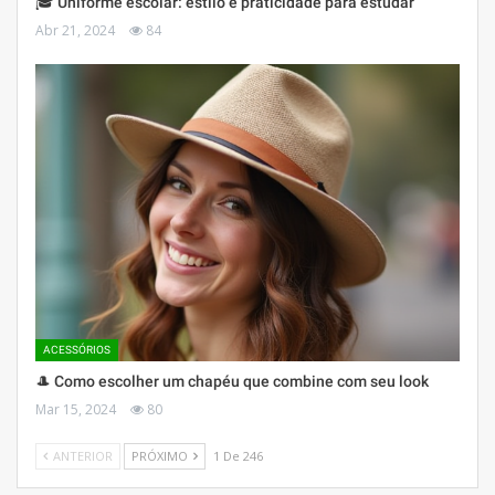
🎓 Uniforme escolar: estilo e praticidade para estudar
Abr 21, 2024
84
ACESSÓRIOS
🎩 Como escolher um chapéu que combine com seu look
Mar 15, 2024
80
ANTERIOR
PRÓXIMO
1 De 246