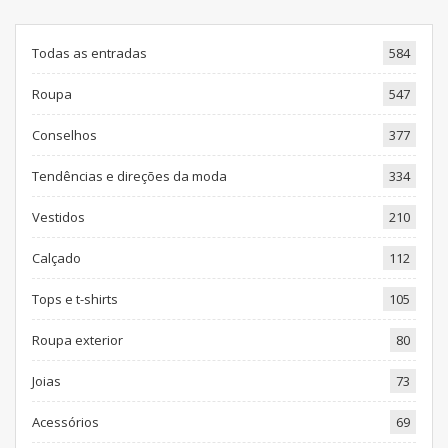
Todas as entradas
584
Roupa
547
Conselhos
377
Tendências e direções da moda
334
Vestidos
210
Calçado
112
Tops e t-shirts
105
Roupa exterior
80
Joias
73
Acessórios
69