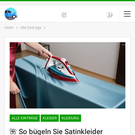
«
»
Heim
Alle Einträge
ALLE EINTRÄGE
KLEIDER
KLEIDUNG
🌺 So bügeln Sie Satinkleider