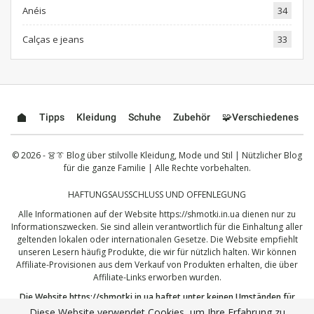
Anéis
34
Calças e jeans
33
Tipps
Kleidung
Schuhe
Zubehör
🧩Verschiedenes
© 2026 - 👗👔 Blog über stilvolle Kleidung, Mode und Stil | Nützlicher Blog
für die ganze Familie | Alle Rechte vorbehalten.
HAFTUNGSAUSSCHLUSS UND OFFENLEGUNG
Alle Informationen auf der Website
https://shmotki.in.ua
dienen nur zu
Informationszwecken. Sie sind allein verantwortlich für die Einhaltung aller
geltenden lokalen oder internationalen Gesetze. Die Website empfiehlt
unseren Lesern häufig Produkte, die wir für nützlich halten. Wir können
Affiliate-Provisionen aus dem Verkauf von Produkten erhalten, die über
Affiliate-Links erworben wurden.
Die Website
https://shmotki.in.ua
haftet unter keinen Umständen für
Schäden, die direkt oder indirekt aus der Nutzung oder dem Missbrauch
Diese Website verwendet Cookies, um Ihre Erfahrung zu