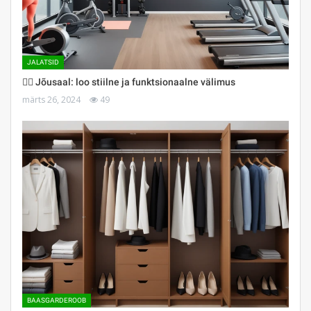
JALATSID
🏋️‍♀️ Jõusaal: loo stiilne ja funktsionaalne välimus
märts 26, 2024
49
BAASGARDEROOB