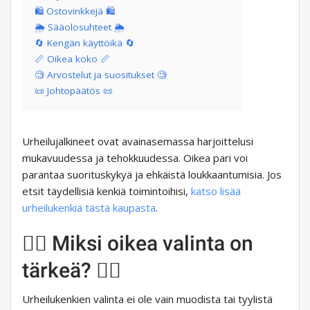
🛍️ Ostovinkkejä 🛍️
🌦️ Sääolosuhteet 🌦️
🔄 Kengän käyttöikä 🔄
📏 Oikea koko 📏
🧐 Arvostelut ja suositukset 🧐
📜 Johtopäätös 📜
Urheilujalkineet ovat avainasemassa harjoittelusi
mukavuudessa ja tehokkuudessa. Oikea pari voi
parantaa suorituskykyä ja ehkäistä loukkaantumisia. Jos
etsit täydellisiä kenkiä toimintoihisi,
katso lisää
urheilukenkiä tästä kaupasta
.
🏃‍♂️ Miksi oikea valinta on
tärkeä? 🏃‍♂️
Urheilukenkien valinta ei ole vain muodista tai tyylistä