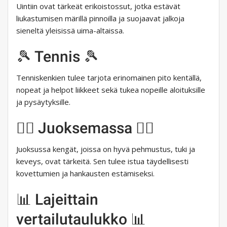
Uintiin ovat tärkeät erikoistossut, jotka estävät
liukastumisen märillä pinnoilla ja suojaavat jalkoja
sieneltä yleisissä uima-altaissa.
🎾 Tennis 🎾
Tenniskenkien tulee tarjota erinomainen pito kentällä,
nopeat ja helpot liikkeet sekä tukea nopeille aloituksille
ja pysäytyksille.
🏃‍♂️ Juoksemassa 🏃‍♂️
Juoksussa kengät, joissa on hyvä pehmustus, tuki ja
keveys, ovat tärkeitä. Sen tulee istua täydellisesti
kovettumien ja hankausten estämiseksi.
📊 Lajeittain
vertailutaulukko 📊