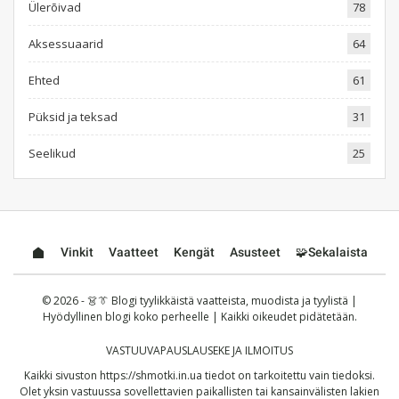
Ülerõivad
78
Aksessuaarid
64
Ehted
61
Püksid ja teksad
31
Seelikud
25
Vinkit
Vaatteet
Kengät
Asusteet
🧩Sekalaista
© 2026 - 👗👔 Blogi tyylikkäistä vaatteista, muodista ja tyylistä |
Hyödyllinen blogi koko perheelle | Kaikki oikeudet pidätetään.
VASTUUVAPAUSLAUSEKE JA ILMOITUS
Kaikki sivuston
https://shmotki.in.ua
tiedot on tarkoitettu vain tiedoksi.
Olet yksin vastuussa sovellettavien paikallisten tai kansainvälisten lakien