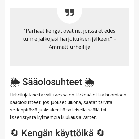
”Parhaat kengät ovat ne, joissa et edes
tunne jalkojasi harjoituksen jälkeen.” –
Ammattiurheilija
🌦️ Sääolosuhteet 🌦️
Urheilujalkineita valittaessa on tärkeää ottaa huomioon
sääolosuhteet. Jos juokset ulkona, saatat tarvita
vedenpitäviä juoksukenkiä sateisella säällä tai
lisäeristystä kylmempiä kuukausia varten.
🔄 Kengän käyttöikä 🔄