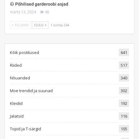
🧥 Põhilised garderoobi asjad
märts 13, 2024
48
EELMINE
EDASI
1 kohta 244
Kõik postitused
641
Riided
517
Nõuanded
340
Moe trendid ja suunad
302
Kleidid
192
Jalatsid
116
Topid ja T-särgid
105