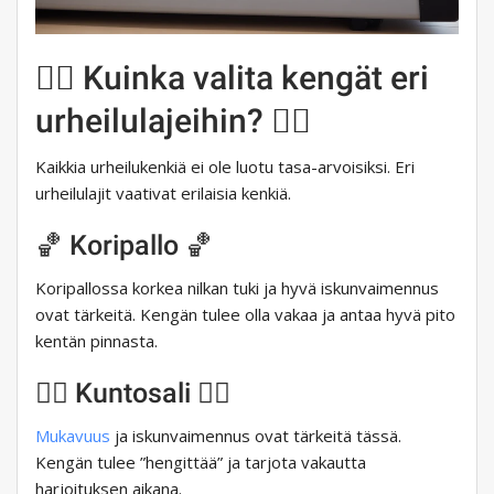
🏃‍♀️ Kuinka valita kengät eri
urheilulajeihin? 🏃‍♀️
Kaikkia urheilukenkiä ei ole luotu tasa-arvoisiksi. Eri
urheilulajit vaativat erilaisia ​​kenkiä.
🏀 Koripallo 🏀
Koripallossa korkea nilkan tuki ja hyvä iskunvaimennus
ovat tärkeitä. Kengän tulee olla vakaa ja antaa hyvä pito
kentän pinnasta.
🏋️‍♂️ Kuntosali 🏋️‍♂️
Mukavuus
ja iskunvaimennus ovat tärkeitä tässä.
Kengän tulee ”hengittää” ja tarjota vakautta
harjoituksen aikana.