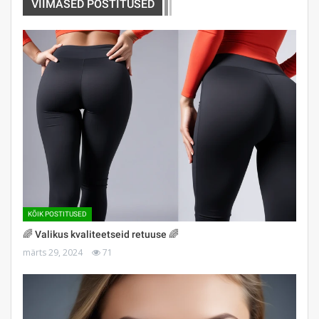
VIIMASED POSTITUSED
KÕIK POSTITUSED
🌈 Valikus kvaliteetseid retuuse 🌈
märts 29, 2024
71