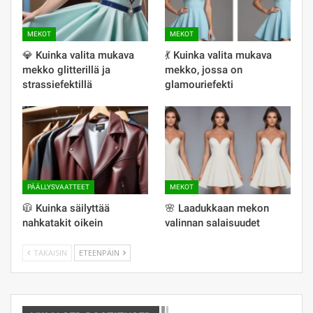
MEKOT
MEKOT
💎 Kuinka valita mukava
💃 Kuinka valita mukava
mekko glitterillä ja
mekko, jossa on
strassiefektillä
glamouriefekti
PÄÄLLYSVAATTEET
MEKOT
🧥 Kuinka säilyttää
🌸 Laadukkaan mekon
nahkatakit oikein
valinnan salaisuudet
TAKAISIN
ETEENPÄIN