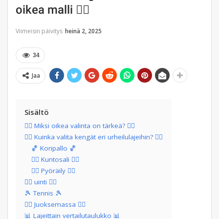
oikea malli 🏃‍♀️
Viimeisin päivitys
heinä 2, 2025
34
Jaa
Sisältö
🏃‍♂️ Miksi oikea valinta on tärkeä? 🏃‍♂️
🏃‍♀️ Kuinka valita kengät eri urheilulajeihin? 🏃‍♀️
🏀 Koripallo 🏀
🏋️‍♂️ Kuntosali 🏋️‍♂️
🚴‍♂️ Pyöräily 🚴‍♂️
🏊‍♂️ uinti 🏊‍♂️
🎾 Tennis 🎾
🏃‍♂️ Juoksemassa 🏃‍♂️
📊 Lajeittain vertailutaulukko 📊