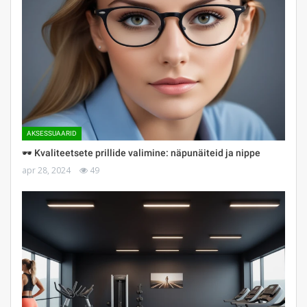
AKSESSUAARID
🕶 Kvaliteetsete prillide valimine: näpunäiteid ja nippe
apr 28, 2024
49