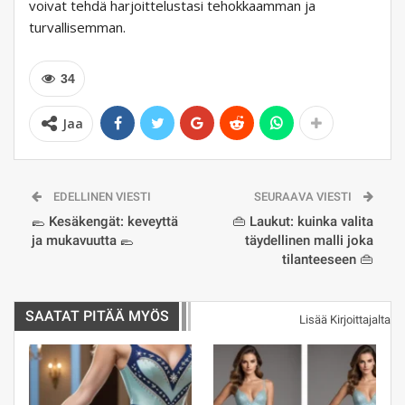
voivat tehdä harjoittelustasi tehokkaamman ja
turvallisemman.
34
Jaa
EDELLINEN VIESTI
SEURAAVA VIESTI
🥿 Kesäkengät: keveyttä
👜 Laukut: kuinka valita
ja mukavuutta 🥿
täydellinen malli joka
tilanteeseen 👜
SAATAT PITÄÄ MYÖS
Lisää Kirjoittajalta