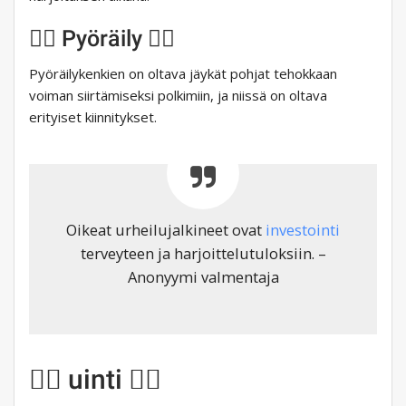
🚴‍♂️ Pyöräily 🚴‍♂️
Pyöräilykenkien on oltava jäykät pohjat tehokkaan
voiman siirtämiseksi polkimiin, ja niissä on oltava
erityiset kiinnitykset.
Oikeat urheilujalkineet ovat
investointi
terveyteen ja harjoittelutuloksiin. –
Anonyymi valmentaja
🏊‍♂️ uinti 🏊‍♂️