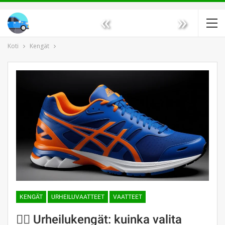
«
»
Koti
Kengät
KENGÄT
URHEILUVAATTEET
VAATTEET
🏃‍♂️ Urheilukengät: kuinka valita