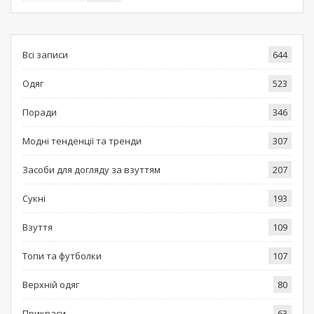
Всі записи
644
Одяг
523
Поради
346
Модні тенденції та тренди
307
Засоби для догляду за взуттям
207
Сукні
193
Взуття
109
Топи та футболки
107
Верхній одяг
80
Прикраси
63