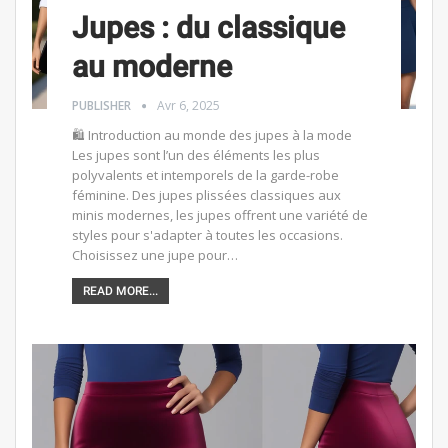
Jupes : du classique
au moderne
PUBLISHER
Avr 6, 2025
🛍️ Introduction au monde des jupes à la mode
Les jupes sont l’un des éléments les plus
polyvalents et intemporels de la garde-robe
féminine. Des jupes plissées classiques aux
minis modernes, les jupes offrent une variété de
styles pour s'adapter à toutes les occasions.
Choisissez une jupe pour…
READ MORE...