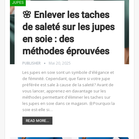
JUPES
🌸 Enlever les taches
de saleté sur les jupes
en soie : des
méthodes éprouvées
PUBLISHER
Mai 20, 2025
Les jupes en soie sont un symbole d'élégance et
de féminité. Cependant, que faire si votre jupe
préférée est sale à cause de la saleté? Avant de
vous lancer, apprenez-en davantage sur les
méthodes permettant d'éliminer les taches sur
les jupes en soie dans ce magasin. 🌼Pourquoi la
soie est-elle si…
READ MORE...