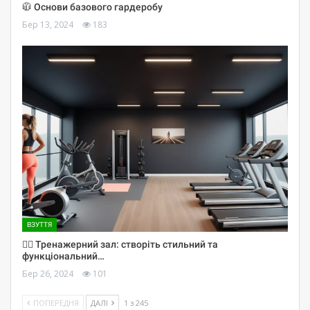
🧥 Основи базового гардеробу
Бер 13, 2024
183
ВЗУТТЯ
🏋️‍♀️ Тренажерний зал: створіть стильний та
функціональний…
Бер 26, 2024
101
ПОПЕРЕДНЯ
ДАЛІ
1 з 245