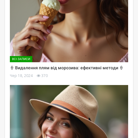
ВСІ ЗАПИСИ
🍦 Видалення плям від морозива: ефективні методи 🍦
Чер 18, 2024
370