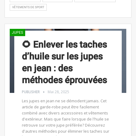
VÊTEMENTS DE SPORT
JUPES
🌻 Enlever les taches
d’huile sur les jupes
en jean : des
méthodes éprouvées
PUBLISHER
Mai 28, 2025
Les jupes en jean ne se démodent jamais. Cet
article de garde-robe peut être facilement
combiné avec divers accessoires et vêtements
d'extérieur. Mais que faire lorsque de l'huile se
retrouve sur votre jupe préférée? Découvrez
d'autres méthodes pour éliminer les taches sur