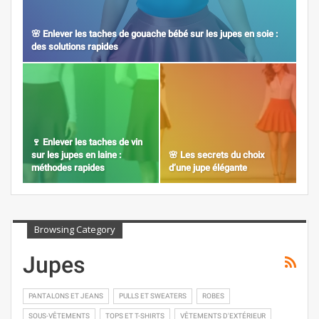
🌸 Enlever les taches de gouache bébé sur les jupes en soie :
des solutions rapides
🍷 Enlever les taches de vin
sur les jupes en laine :
🌸 Les secrets du choix
méthodes rapides
d’une jupe élégante
Browsing Category
Jupes
PANTALONS ET JEANS
PULLS ET SWEATERS
ROBES
SOUS-VÊTEMENTS
TOPS ET T-SHIRTS
VÊTEMENTS D'EXTÉRIEUR