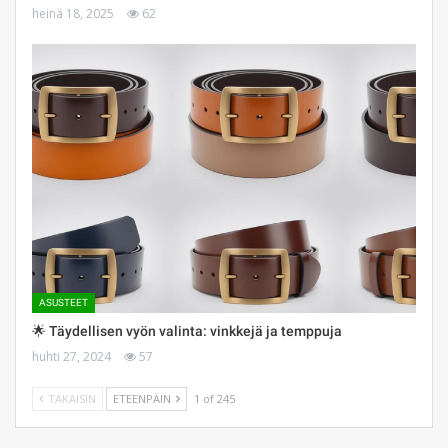
heinä 18, 2025
62
ASUSTEET
🌟 Täydellisen vyön valinta: vinkkejä ja temppuja
huhti 27, 2024
57
TAKAISIN
ETEENPÄIN
1 of 245