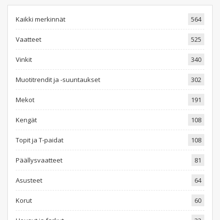
Kaikki merkinnät
564
Vaatteet
525
Vinkit
340
Muotitrendit ja -suuntaukset
302
Mekot
191
Kengät
108
Topit ja T-paidat
108
Päällysvaatteet
81
Asusteet
64
Korut
60