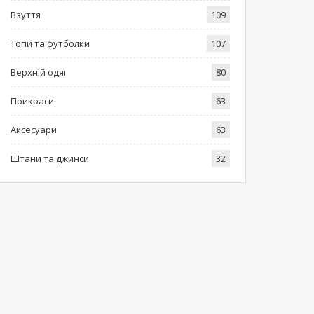
Взуття
109
Топи та футболки
107
Верхній одяг
80
Прикраси
63
Аксесуари
63
Штани та джинси
32