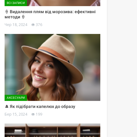
ВСІ ЗАПИСИ
🍦 Видалення плям від морозива: ефективні
методи 🍦
Чер 18, 2024
376
АКСЕСУАРИ
🎩 Як підібрати капелюх до образу
Бер 15, 2024
199