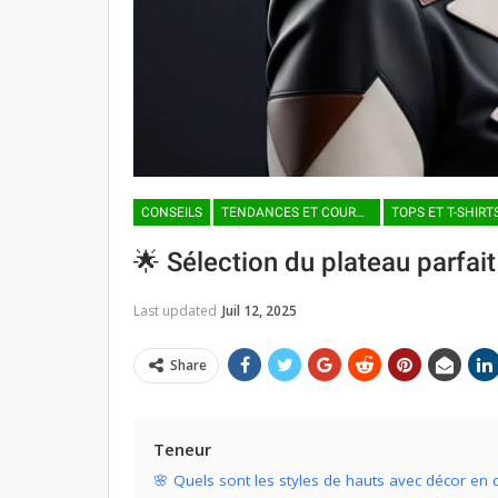
CONSEILS
TENDANCES ET COURANTS DE MODE
TOPS ET T-SHIRT
🌟 Sélection du plateau parfait
Last updated
Juil 12, 2025
Share
Teneur
🌸 Quels sont les styles de hauts avec décor en c