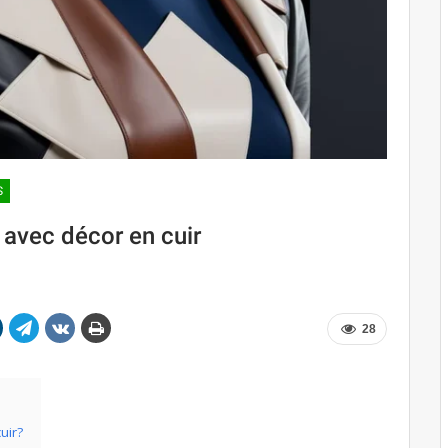
S
 avec décor en cuir
28
uir?