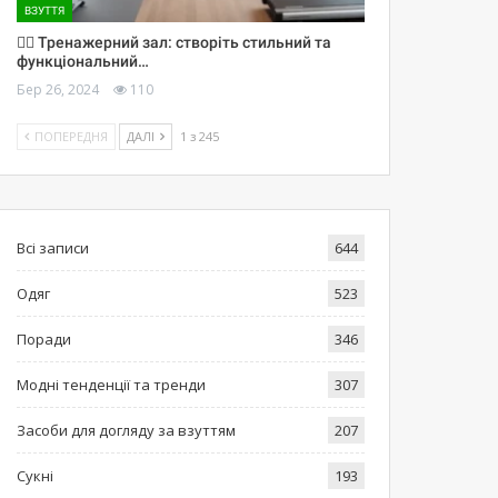
ВЗУТТЯ
🏋️‍♀️ Тренажерний зал: створіть стильний та
функціональний…
Бер 26, 2024
110
ПОПЕРЕДНЯ
ДАЛІ
1 з 245
Всі записи
644
Одяг
523
Поради
346
Модні тенденції та тренди
307
Засоби для догляду за взуттям
207
Сукні
193