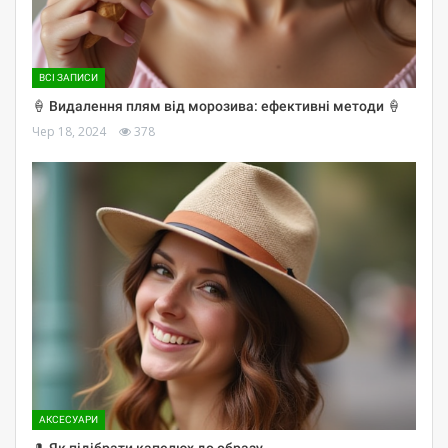
ВСІ ЗАПИСИ
🍦 Видалення плям від морозива: ефективні методи 🍦
Чер 18, 2024
378
АКСЕСУАРИ