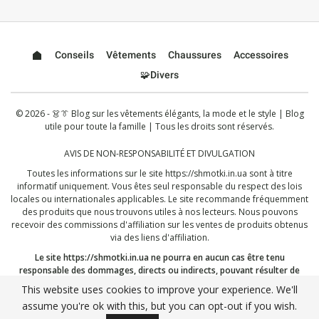
Conseils
Vêtements
Chaussures
Accessoires
🧩Divers
© 2026 - 👗👔 Blog sur les vêtements élégants, la mode et le style | Blog
utile pour toute la famille | Tous les droits sont réservés.
AVIS DE NON-RESPONSABILITÉ ET DIVULGATION
Toutes les informations sur le site
https://shmotki.in.ua
sont à titre
informatif uniquement. Vous êtes seul responsable du respect des lois
locales ou internationales applicables. Le site recommande fréquemment
des produits que nous trouvons utiles à nos lecteurs. Nous pouvons
recevoir des commissions d'affiliation sur les ventes de produits obtenus
via des liens d'affiliation.
Le site
https://shmotki.in.ua
ne pourra en aucun cas être tenu
responsable des dommages, directs ou indirects, pouvant résulter de
l'utilisation ou de la mauvaise utilisation des informations publiées ici. En
This website uses cookies to improve your experience. We'll
continuant, vous reconnaissez avoir lu et accepté l'intégralité de notre
assume you're ok with this, but you can opt-out if you wish.
avertissement
, et notre
Politique de confidentialité
.