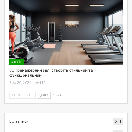
ВЗУТТЯ
🏋️‍♀️ Тренажерний зал: створіть стильний та
функціональний…
Бер 26, 2024
112
ПОПЕРЕДНЯ
ДАЛІ
1 з 245
Всі записи
644