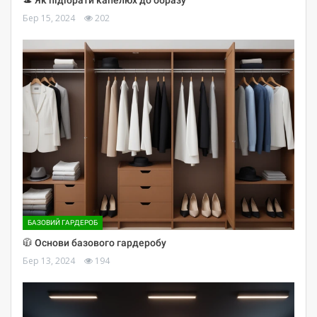
🎩 Як підібрати капелюх до образу
Бер 15, 2024
202
БАЗОВИЙ ГАРДЕРОБ
🧥 Основи базового гардеробу
Бер 13, 2024
194