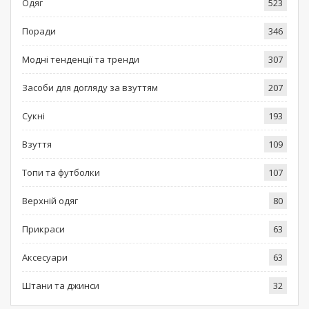
Одяг
523
Поради
346
Модні тенденції та тренди
307
Засоби для догляду за взуттям
207
Сукні
193
Взуття
109
Топи та футболки
107
Верхній одяг
80
Прикраси
63
Аксесуари
63
Штани та джинси
32