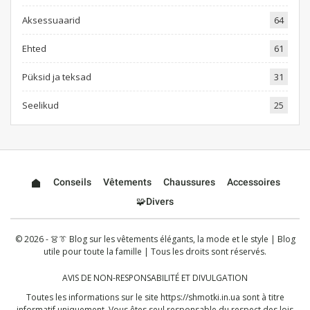
Aksessuaarid
64
Ehted
61
Püksid ja teksad
31
Seelikud
25
Conseils
Vêtements
Chaussures
Accessoires
🧩Divers
© 2026 - 👗👔 Blog sur les vêtements élégants, la mode et le style | Blog
utile pour toute la famille | Tous les droits sont réservés.
AVIS DE NON-RESPONSABILITÉ ET DIVULGATION
Toutes les informations sur le site
https://shmotki.in.ua
sont à titre
informatif uniquement. Vous êtes seul responsable du respect des lois