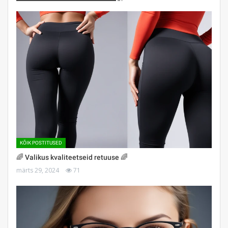
KÕIK POSTITUSED
🌈 Valikus kvaliteetseid retuuse 🌈
märts 29, 2024
71