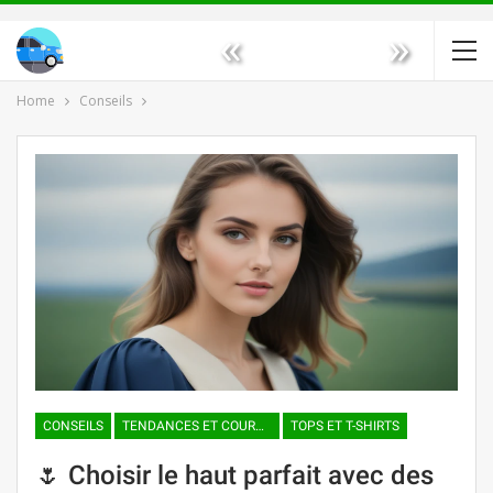
«
»
Home
Conseils
CONSEILS
TENDANCES ET COURANTS DE MODE
TOPS ET T-SHIRTS
🌷 Choisir le haut parfait avec des