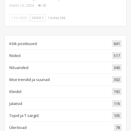
märts 13, 2024
48
EELMINE
EDASI
1 kohta 244
Kõik postitused
641
Riided
517
Nõuanded
340
Moe trendid ja suunad
302
Kleidid
192
Jalatsid
116
Topid ja T-särgid
105
Ülerõivad
78