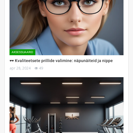
AKSESSUAARID
🕶 Kvaliteetsete prillide valimine: näpunäiteid ja nippe
apr 28, 2024
49