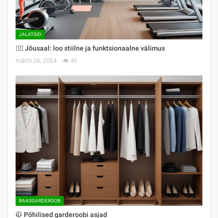
JALATSID
🏋️‍♀️ Jõusaal: loo stiilne ja funktsionaalne välimus
märts 26, 2024
49
BAASGARDEROOB
🧥 Põhilised garderoobi asjad